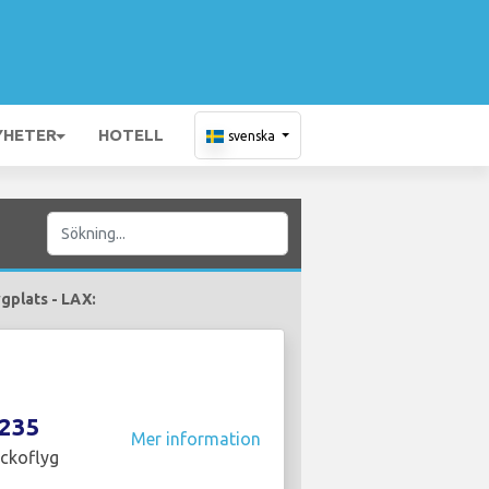
YHETER
HOTELL
svenska
ygplats - LAX:
235
Mer information
ckoflyg