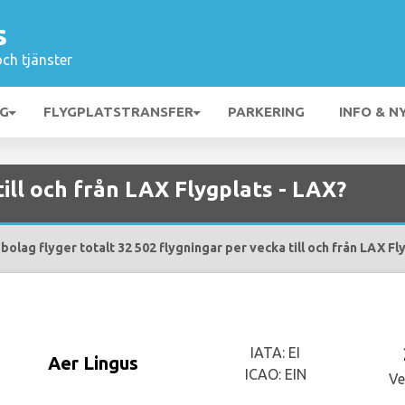
s
och tjänster
NG
FLYGPLATSTRANSFER
PARKERING
INFO & N
till och från LAX Flygplats - LAX?
bolag flyger totalt 32 502 flygningar per vecka till och från LAX Fl
IATA: EI
Aer Lingus
ICAO: EIN
Ve