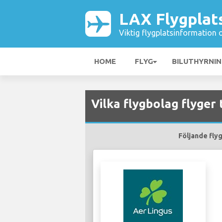
LAX Flygplat
Viktig flygplatsinformation 
HOME
FLYG
BILUTHYRNI
Vilka flygbolag flyger 
Följande flyg