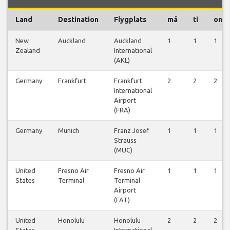
Land
Destination
Flygplats
må
ti
on
New
Auckland
Auckland
1
1
1
Zealand
International
(AKL)
Germany
Frankfurt
Frankfurt
2
2
2
International
Airport
(FRA)
Germany
Munich
Franz Josef
1
1
1
Strauss
(MUC)
United
Fresno Air
Fresno Air
1
1
1
States
Terminal
Terminal
Airport
(FAT)
United
Honolulu
Honolulu
2
2
2
States
International