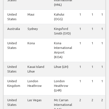
(HNL)
United
Maui
Kahului
1
1
1
States
(OGG)
Australia
Sydney
Kingsford
1
1
1
Smith (SYD)
United
Kona
Kona
1
1
1
States
International
Airport
(KOA)
United
Kauai Island
Lihue (LIH)
1
1
1
States
Lihue
United
London
London
1
1
1
Kingdom
Heathrow
Heathrow
(LHR)
United
Las Vegas
Mc Carran
2
2
2
States
International