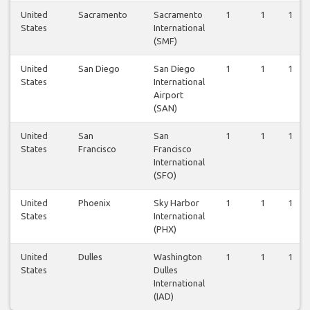
United
Sacramento
Sacramento
1
1
1
States
International
(SMF)
United
San Diego
San Diego
1
1
1
States
International
Airport
(SAN)
United
San
San
1
1
1
States
Francisco
Francisco
International
(SFO)
United
Phoenix
Sky Harbor
1
1
1
States
International
(PHX)
United
Dulles
Washington
1
1
1
States
Dulles
International
(IAD)