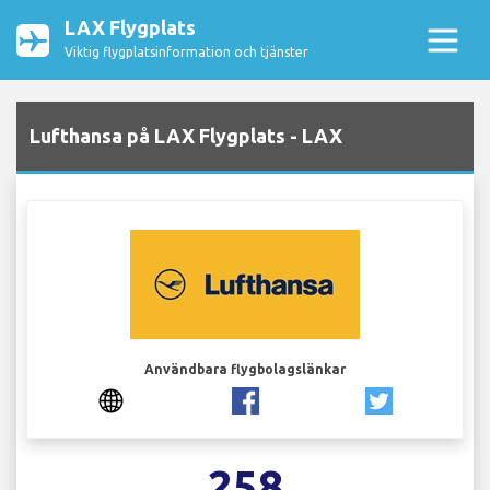
LAX Flygplats
Viktig flygplatsinformation och tjänster
Lufthansa på LAX Flygplats - LAX
Användbara flygbolagslänkar
258