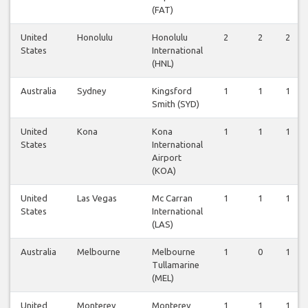
(FAT)
United
Honolulu
Honolulu
2
2
2
States
International
(HNL)
Australia
Sydney
Kingsford
1
1
1
Smith (SYD)
United
Kona
Kona
1
1
1
States
International
Airport
(KOA)
United
Las Vegas
Mc Carran
1
1
1
States
International
(LAS)
Australia
Melbourne
Melbourne
1
0
1
Tullamarine
(MEL)
United
Monterey
Monterey
1
1
1