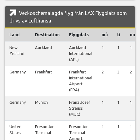
Veckoschemalagda flyg från LAX Flygplats som
drivs av Lufthansa
Land
Destination
Flygplats
må
ti
on
New
Auckland
Auckland
1
1
1
Zealand
International
(AKL)
Germany
Frankfurt
Frankfurt
2
2
2
International
Airport
(FRA)
Germany
Munich
Franz Josef
1
1
1
Strauss
(MUC)
United
Fresno Air
Fresno Air
1
1
1
States
Terminal
Terminal
Airport