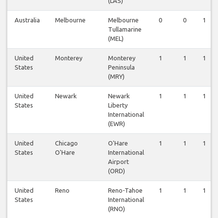
(LAS)
Australia
Melbourne
Melbourne
0
0
1
Tullamarine
(MEL)
United
Monterey
Monterey
1
1
1
States
Peninsula
(MRY)
United
Newark
Newark
1
1
1
States
Liberty
International
(EWR)
United
Chicago
O'Hare
1
1
1
States
O'Hare
International
Airport
(ORD)
United
Reno
Reno-Tahoe
1
1
1
States
International
(RNO)