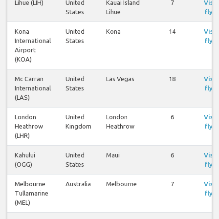
Lihue (LIH)
United
Kauai Island
7
Visa
States
Lihue
flyg
Kona
United
Kona
14
Visa
International
States
flyg
Airport
(KOA)
Mc Carran
United
Las Vegas
18
Visa
International
States
flyg
(LAS)
London
United
London
6
Visa
Heathrow
Kingdom
Heathrow
flyg
(LHR)
Kahului
United
Maui
6
Visa
(OGG)
States
flyg
Melbourne
Australia
Melbourne
7
Visa
Tullamarine
flyg
(MEL)