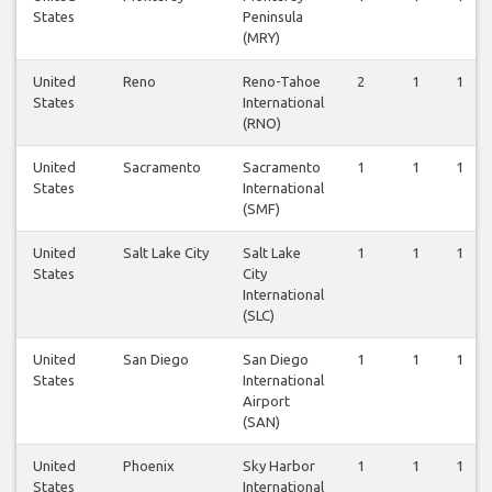
States
Peninsula
(MRY)
United
Reno
Reno-Tahoe
2
1
1
States
International
(RNO)
United
Sacramento
Sacramento
1
1
1
States
International
(SMF)
United
Salt Lake City
Salt Lake
1
1
1
States
City
International
(SLC)
United
San Diego
San Diego
1
1
1
States
International
Airport
(SAN)
United
Phoenix
Sky Harbor
1
1
1
States
International