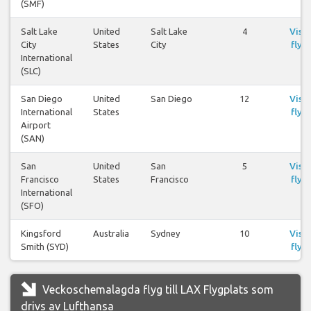
(SMF)
Salt Lake
United
Salt Lake
4
Visa
City
States
City
flyg
International
(SLC)
San Diego
United
San Diego
12
Visa
International
States
flyg
Airport
(SAN)
San
United
San
5
Visa
Francisco
States
Francisco
flyg
International
(SFO)
Kingsford
Australia
Sydney
10
Visa
Smith (SYD)
flyg
Veckoschemalagda flyg till LAX Flygplats som
drivs av Lufthansa