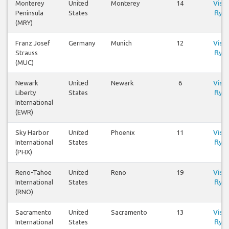
Monterey
United
Monterey
14
Visa
Peninsula
States
flyg
(MRY)
Franz Josef
Germany
Munich
12
Visa
Strauss
flyg
(MUC)
Newark
United
Newark
6
Visa
Liberty
States
flyg
International
(EWR)
Sky Harbor
United
Phoenix
11
Visa
International
States
flyg
(PHX)
Reno-Tahoe
United
Reno
19
Visa
International
States
flyg
(RNO)
Sacramento
United
Sacramento
13
Visa
International
States
flyg