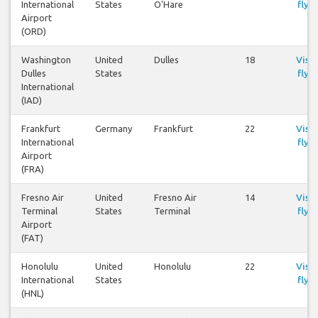
International
States
O'Hare
flyg
Airport
(ORD)
Washington
United
Dulles
18
Visa
Dulles
States
flyg
International
(IAD)
Frankfurt
Germany
Frankfurt
22
Visa
International
flyg
Airport
(FRA)
Fresno Air
United
Fresno Air
14
Visa
Terminal
States
Terminal
flyg
Airport
(FAT)
Honolulu
United
Honolulu
22
Visa
International
States
flyg
(HNL)