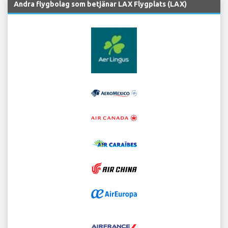
Andra flygbolag som betjänar LAX Flygplats (LAX)