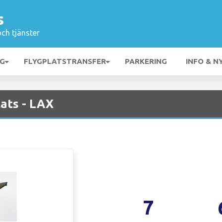
s
och tjänster
NG
FLYGPLATSTRANSFER
PARKERING
INFO & N
ats - LAX
7