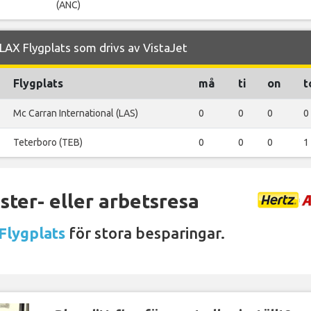
(ANC)
AX Flygplats som drivs av VistaJet
Flygplats
må
ti
on
t
Mc Carran International (LAS)
0
0
0
0
Teterboro (TEB)
0
0
0
1
ter- eller arbetsresa
Flygplats
för stora besparingar.