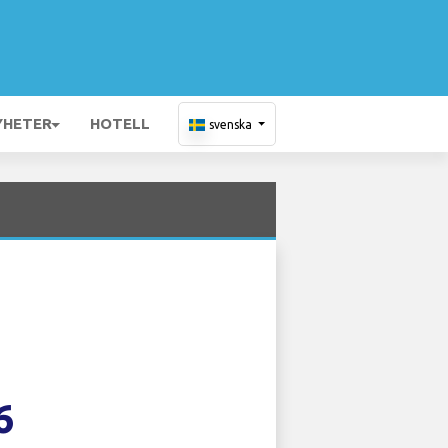
YHETER
HOTELL
svenska
6