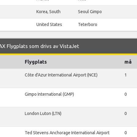
Korea, South
Seoul Gimpo
United States
Teterboro
AX Flygplats som drivs av VistaJet
Flygplats
må
Côte d'Azur International Airport (NCE)
1
Gimpo International (GMP)
0
London Luton (LTN)
0
Ted Stevens Anchorage International Airport
0