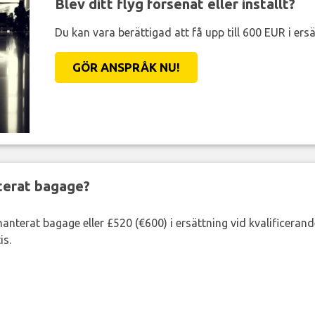
Blev ditt flyg försenat eller inställt?
Du kan vara berättigad att få upp till 600 EUR i ersä
GÖR ANSPRÅK NU!
nterat bagage?
lhanterat bagage eller £520 (€600) i ersättning vid kvalificeran
is.