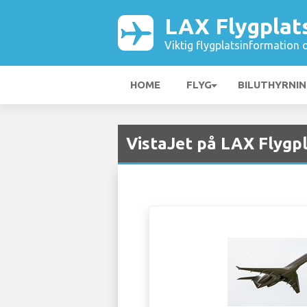
LAX Flygplat
Viktig flygplatsinformation 
HOME
FLYG
BILUTHYRNI
VistaJet på LAX Flygpl