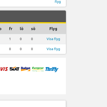
flyg
o
fr
lö
sö
Flyg
1
0
0
Visa flyg
0
0
0
Visa flyg