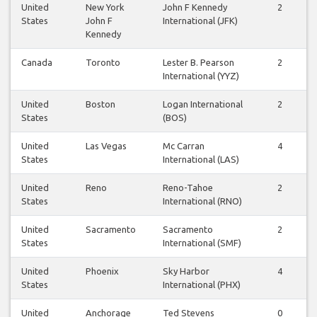
United
New York
John F Kennedy
2
States
John F
International (JFK)
Kennedy
Canada
Toronto
Lester B. Pearson
2
International (YYZ)
United
Boston
Logan International
2
States
(BOS)
United
Las Vegas
Mc Carran
4
States
International (LAS)
United
Reno
Reno-Tahoe
2
States
International (RNO)
United
Sacramento
Sacramento
2
States
International (SMF)
United
Phoenix
Sky Harbor
4
States
International (PHX)
United
Anchorage
Ted Stevens
0