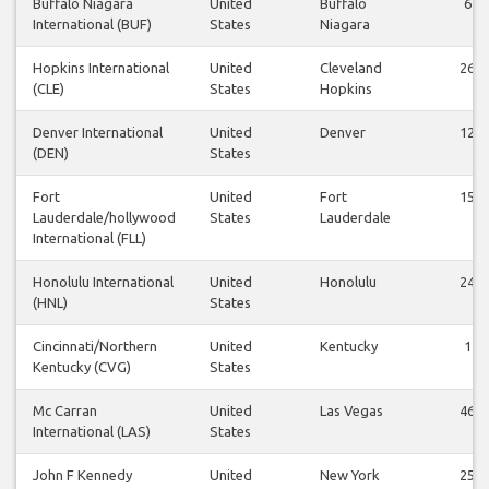
Buffalo Niagara
United
Buffalo
6
International (BUF)
States
Niagara
Hopkins International
United
Cleveland
26
(CLE)
States
Hopkins
Denver International
United
Denver
12
(DEN)
States
Fort
United
Fort
15
Lauderdale/hollywood
States
Lauderdale
International (FLL)
Honolulu International
United
Honolulu
24
(HNL)
States
Cincinnati/Northern
United
Kentucky
1
Kentucky (CVG)
States
Mc Carran
United
Las Vegas
46
International (LAS)
States
John F Kennedy
United
New York
25