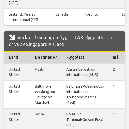
(NRT)
Lester B. Pearson
Canada
Toronto
25
International (YYZ)
Veckoschemalagda flyg till LAX Flygplats som
drivs av Singapore Airlines
Land
Destination
Flygplats
må
t
United
Austin
Austin-bergstrom
2
States
International (AUS)
United
Baltimore
Baltimore/Washington
1
States
Washington
International
Thurgood
Thurgood Marshall
Marshall
(BWI)
United
Boise
Boise Air
1
States
Terminal/Gowen Field
(BOI)