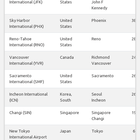
International (JFK)
States
John F
Kennedy
Sky Harbor
United
Phoenix
38
International (PHX)
States
Reno-Tahoe
United
Reno
28
International (RNO)
States
Vancouver
Canada
Richmond
24
International (YVR)
Vancouver
Sacramento
United
Sacramento
26
International (SMF)
States
Incheon International
Korea,
Seoul
26
(ICN)
South
Incheon
Changi (SIN)
Singapore
Singapore
19
Changi
New Tokyo
Japan
Tokyo
6
International Airport