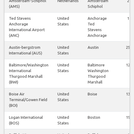
Amsterdam-Schiphol
Netherlands
Amsterdam
2
(AMS)
Schiphol
Ted Stevens
United
Anchorage
1
Anchorage
States
Ted
International Airport
Stevens
(ANC)
Anchorage
Austin-bergstrom
United
Austin
25
International (AUS)
States
Baltimore/Washington
United
Baltimore
12
International
States
Washington
Thurgood Marshall
Thurgood
(BWI)
Marshall
Boise Air
United
Boise
13
Terminal/Gowen Field
States
(BOI)
Logan International
United
Boston
19
(BOS)
States