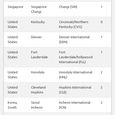
Singapore
Singapore
Changi (SIN)
1
Changi
United
Kentucky
Cincinnati/Northern
0
States
Kentucky (CVG)
United
Denver
Denver International
1
States
(DEN)
United
Fort
Fort
1
States
Lauderdale
Lauderdale/hollywood
International (FLL)
United
Honolulu
Honolulu International
2
States
(HNL)
United
Cleveland
Hopkins International
2
States
Hopkins
(CLE)
Korea,
Seoul
Incheon International
2
South
Incheon
(ICN)