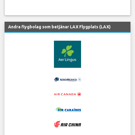
Andra flygbolag som betjänar LAX Flygplats (LAX)