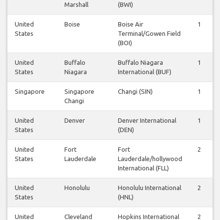
Marshall
(BWI)
United
Boise
Boise Air
1
States
Terminal/Gowen Field
(BOI)
United
Buffalo
Buffalo Niagara
1
States
Niagara
International (BUF)
Singapore
Singapore
Changi (SIN)
1
Changi
United
Denver
Denver International
1
States
(DEN)
United
Fort
Fort
2
States
Lauderdale
Lauderdale/hollywood
International (FLL)
United
Honolulu
Honolulu International
2
States
(HNL)
United
Cleveland
Hopkins International
2