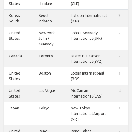
States
Hopkins
(CLE)
Korea,
Seoul
Incheon International
2
South
Incheon
(ICN)
United
New York
John F Kennedy
2
States
John F
International (JFK)
Kennedy
Canada
Toronto
Lester B. Pearson
2
International (YYZ)
United
Boston
Logan International
1
States
(BOS)
United
Las Vegas
Mc Carran
4
States
International (LAS)
Japan
Tokyo
New Tokyo
1
International Airport
(NRT)
United
Reno
Reno-Tahoe
2