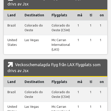
drivs av Jsx
Land
Destination
Flygplats
må
ti
on
Brazil
Colorado do
Colorado do
1
1
1
Oeste
Oeste (CSW)
United
Las Vegas
Mc Carran
1
1
1
States
International
(LAS)
Veckoschemalagda flyg från LAX Flygplats som
drivs av Jsx
Land
Destination
Flygplats
må
ti
on
Brazil
Colorado do
Colorado do
1
1
1
Oeste
Oeste (CSW)
United
Las Vegas
Mc Carran
1
1
1