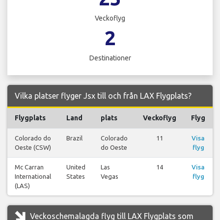
Veckoflyg
2
Destinationer
Vilka platser flyger Jsx till och från LAX Flygplats?
Flygplats
Land
plats
Veckoflyg
Flyg
Colorado do
Brazil
Colorado
11
Visa
Oeste (CSW)
do Oeste
flyg
Mc Carran
United
Las
14
Visa
International
States
Vegas
flyg
(LAS)
Veckoschemalagda flyg till LAX Flygplats som