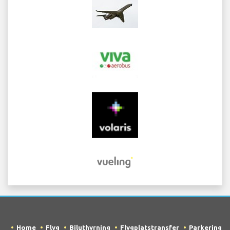
Home
Flyg
Biluthyrning
Flygplatstransfer
Parkering