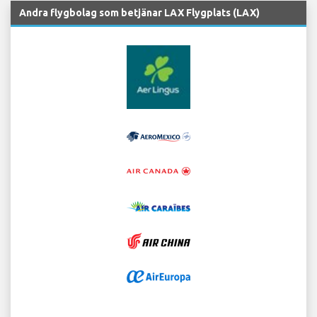
Andra flygbolag som betjänar LAX Flygplats (LAX)