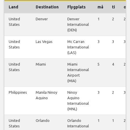
Land
Destination
Flygplats
må
ti
on
United
Denver
Denver
1
2
2
States
International
(DEN)
United
Las Vegas
Mc Carran
3
3
3
States
International
(LAS)
United
Miami
Miami
5
4
2
States
International
Airport
(MIA)
Philippines
Manila Ninoy
Ninoy
3
2
3
Aquino
Aquino
International
(MNL)
United
Orlando
Orlando
1
1
2
States
International