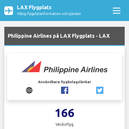
LAX Flygplats
Viktig flygplatsinformation och tjänster
Philippine Airlines på LAX Flygplats - LAX
Användbara flygbolagslänkar
166
Veckoflyg