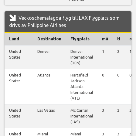
Veckoschemalagda flyg till LAX Flygplats som
drivs av Philippine Airlines
Land
Destination
Flygplats
må
ti
on
United
Denver
Denver
1
2
1
States
International
(DEN)
United
Atlanta
Hartsfield
0
0
0
States
Jackson
Atlanta
International
(ATL)
United
Las Vegas
Mc Carran
3
2
3
States
International
(LAS)
United
Miami
Miami
3
3
3