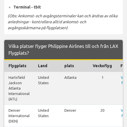
Terminal - tbit
(Obs: Ankomst- och avgångsterminaler kan och ändras av olika
anledningar - kontrollera alltid ankomst- och
avgångsskärmarna på flygplatsen)
Vilka platser flyger Philippine Airlines till och från LAX
Flygplats?
Flygplats
Land
plats
Veckoflyg
Fly
Hartsfield
United
Atlanta
1
Vis
Jackson
States
fly
Atlanta
International
(ATL)
Denver
United
Denver
20
Vis
International
States
fly
(DEN)