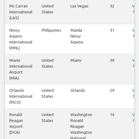
Mc Carran
United
Las Vegas
32
Vis
International
States
fly
(LAS)
Ninoy
Philippines
Manila
31
Vis
Aquino
Ninoy
fly
International
Aquino
(MNL)
Miami
United
Miami
39
Vis
International
States
fly
Airport
(MIA)
Orlando
United
Orlando
29
Vis
International
States
fly
(MCO)
Ronald
United
Washington
14
Vis
Reagan
States
Ronald
fly
Airport
Reagan
(DCA)
Washington
National