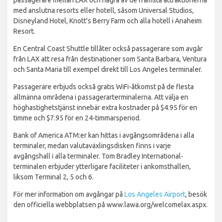
med anslutna resorts eller hotell, såsom Universal Studios,
Disneyland Hotel, Knott's Berry Farm och alla hotell i Anaheim
Resort.
En Central Coast Shuttle tillåter också passagerare som avgår
från LAX att resa från destinationer som Santa Barbara, Ventura
och Santa Maria till exempel direkt till Los Angeles terminaler.
Passagerare erbjuds också gratis WiFi-åtkomst på de flesta
allmänna områdena i passagerarterminalerna. Att välja en
höghastighetstjänst innebär extra kostnader på $4.95 för en
timme och $7.95 för en 24-timmarsperiod.
Bank of America ATM:er kan hittas i avgångsområdena i alla
terminaler, medan valutaväxlingsdisken finns i varje
avgångshall i alla terminaler. Tom Bradley International-
terminalen erbjuder ytterligare faciliteter i ankomsthallen,
liksom Terminal 2, 5 och 6.
För mer information om avgångar på
Los Angeles Airport
, besök
den officiella webbplatsen på www.lawa.org/welcomelax.aspx.