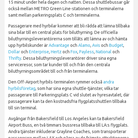
15 minut under hela dagen och natten. Dessa shuttlebussar går
också mellan METRO Green Line-stationen och terminalerna
samt mellan parkeringsplats C och terminalerna.
Passagerare med hyrbilar kommer att bli rådda att lämna tillbaka
sina bilar till en central plats för biluthyrning. De officiella
biluthyrningsleverantörerna som tillåts att lämna av och hämta
upp hyrbilskunder är
Advantage
och
Alamo
,
Avis
och
Budget
,
Dollar
och
Enterprise
,
Hertz
och
Fox
,
Payless
,
National
och
Thrifty
. Dessa biluthyrningsleverantörer driver sina egna
serviceresor, som tar kunder till och från den centrala
biluthyrningsområdet till och från terminalerna.
Den Off-Airport hyrbils-terminalen rymmer också
andra
hyrbilsföretag
, som har sina egna shuttle-tjänster, vilka tar
passagerare till Parkeringsplats C vid slutet av hyresavtalet, där
passagerare kan ta den kostnadsfria flygplatsshuttlen tillbaka
till sin terminal.
Avgångar från Bakersfield till Los Angeles kan ta Bakersfield
Airport Buss, en två timmars bussresa tillbaka till LA:s flygplats.
Andra tjänster inkluderar Grayline Coaches, som transporterar
passagerare mellan LAX och några av de främsta attraktionerna