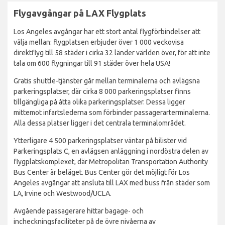
Flygavgångar på LAX Flygplats
Los Angeles avgångar har ett stort antal flygförbindelser att
välja mellan: flygplatsen erbjuder över 1 000 veckovisa
direktflyg till 58 städer i cirka 32 länder världen över, för att inte
tala om 600 flygningar till 91 städer över hela USA!
Gratis shuttle-tjänster går mellan terminalerna och avlägsna
parkeringsplatser, där cirka 8 000 parkeringsplatser finns
tillgängliga på åtta olika parkeringsplatser. Dessa ligger
mittemot infartslederna som förbinder passagerarterminalerna.
Alla dessa platser ligger i det centrala terminalområdet.
Ytterligare 4 500 parkeringsplatser väntar på bilister vid
Parkeringsplats C, en avlägsen anläggning i nordöstra delen av
flygplatskomplexet, där Metropolitan Transportation Authority
Bus Center är beläget. Bus Center gör det möjligt för Los
Angeles avgångar att ansluta till LAX med buss från städer som
LA, Irvine och Westwood/UCLA.
Avgående passagerare hittar bagage- och
incheckningsfaciliteter på de övre nivåerna av