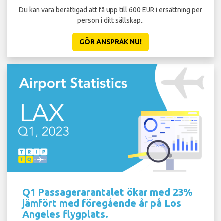
Du kan vara berättigad att få upp till 600 EUR i ersättning per
person i ditt sällskap..
GÖR ANSPRÅK NU!
Q1 Passagerarantalet ökar med 23%
jämfört med föregående år på Los
Angeles flygplats.