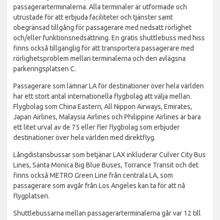
passagerarterminalerna. Alla terminaler är utformade och
utrustade för att erbjuda faciliteter och tjänster samt
obegränsad tillgång för passagerare med nedsatt rörlighet
och/eller funktionsnedsättning. En gratis shuttlebuss med hiss
finns också tillgänglig för att transportera passagerare med
rörlighetsproblem mellan terminalerna och den avlägsna
parkeringsplatsen C.
Passagerare som lämnar LA för destinationer över hela världen
har ett stort antal internationella flygbolag att välja mellan.
Flygbolag som China Eastern, All Nippon Airways, Emirates,
Japan Airlines, Malaysia Airlines och Philippine Airlines är bara
ett litet urval av de 75 eller fler flygbolag som erbjuder
destinationer över hela världen med direktflyg.
Långdistansbussar som betjänar LAX inkluderar Culver City Bus
Lines, Santa Monica Big Blue Buses, Torrance Transit och det
finns också METRO Green Line från centrala LA, som
passagerare som avgår från Los Angeles kan ta för att nå
flygplatsen.
Shuttlebussarna mellan passagerarterminalerna går var 12 till