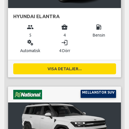
HYUNDAI ELANTRA
group
business_center
local_gas_station
5
4
Bensin
miscellaneous_services
login
Automatisk
4 Dörr
VISA DETALJER...
MELLANSTOR SUV