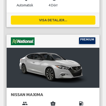
Automatisk
4 Dörr
VISA DETALJER...
PREMIUM
NISSAN MAXIMA
group
business_center
local_gas_station