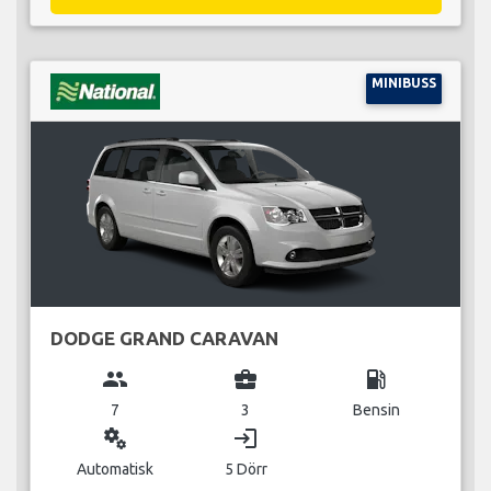
MINIBUSS
DODGE GRAND CARAVAN
group
business_center
local_gas_station
7
3
Bensin
miscellaneous_services
login
Automatisk
5 Dörr