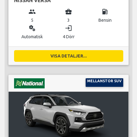
NISSAN VERSA
group
business_center
local_gas_station
5
3
Bensin
miscellaneous_services
login
Automatisk
4 Dörr
VISA DETALJER...
MELLANSTOR SUV