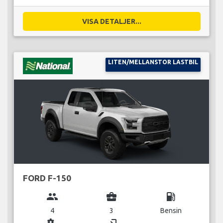
VISA DETALJER...
LITEN/MELLANSTOR LASTBIL
FORD F-150
group
business_center
local_gas_station
4
3
Bensin