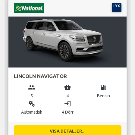
LYX
LINCOLN NAVIGATOR
group
business_center
local_gas_station
5
4
Bensin
miscellaneous_services
login
Automatisk
4 Dörr
VISA DETALJER...