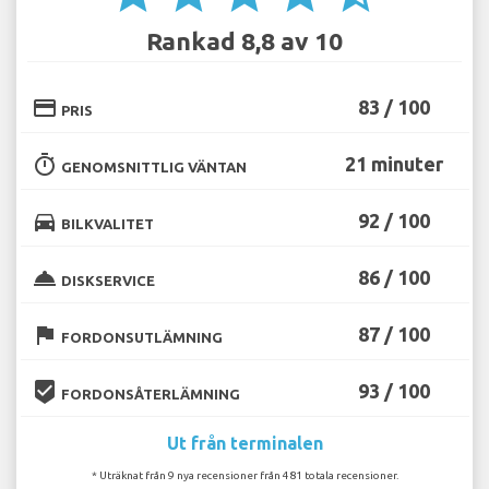
Rankad 8,8 av 10
credit_card
83 / 100
PRIS
timer
21 minuter
GENOMSNITTLIG VÄNTAN
directions_car
92 / 100
BILKVALITET
room_service
86 / 100
DISKSERVICE
flag
87 / 100
FORDONSUTLÄMNING
beenhere
93 / 100
FORDONSÅTERLÄMNING
Ut från terminalen
* Uträknat från 9 nya recensioner från 481 totala recensioner.