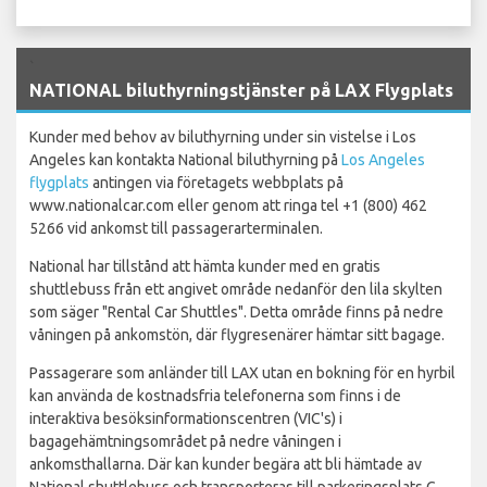
`
NATIONAL biluthyrningstjänster på LAX Flygplats
Kunder med behov av biluthyrning under sin vistelse i Los
Angeles kan kontakta National biluthyrning på
Los Angeles
flygplats
antingen via företagets webbplats på
www.nationalcar.com eller genom att ringa tel +1 (800) 462
5266 vid ankomst till passagerarterminalen.
National har tillstånd att hämta kunder med en gratis
shuttlebuss från ett angivet område nedanför den lila skylten
som säger "Rental Car Shuttles". Detta område finns på nedre
våningen på ankomstön, där flygresenärer hämtar sitt bagage.
Passagerare som anländer till LAX utan en bokning för en hyrbil
kan använda de kostnadsfria telefonerna som finns i de
interaktiva besöksinformationscentren (VIC's) i
bagagehämtningsområdet på nedre våningen i
ankomsthallarna. Där kan kunder begära att bli hämtade av
National shuttlebuss och transporteras till parkeringsplats C,