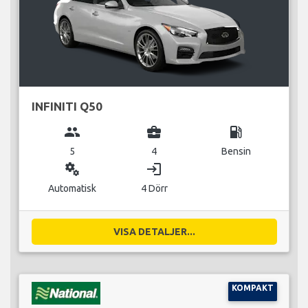
INFINITI Q50
group
business_center
local_gas_station
5
4
Bensin
miscellaneous_services
login
Automatisk
4 Dörr
VISA DETALJER...
KOMPAKT