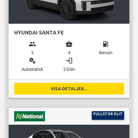
HYUNDAI SANTA FE
group
business_center
local_gas_station
5
4
Bensin
miscellaneous_services
login
Automatisk
5 Dörr
VISA DETALJER...
FULLSTOR ELIT