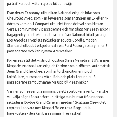
på trafiken och vilken typ av bil som väljs.
Från deras Economy-utbud kan National erbjuda bilar som
Chevrolet Aveo, som kan levereras som antingen en 2- eller 4-
dörrars version. I Compact-utbudet finns det val som Nissan
Versa, som rymmer 5 passagerare och har plats för 2 resväskor i
bagageutrymmet. Mellanstora bilar från National biluthyrning
Los Angeles flygplats inkluderar Toyota Corolla, medan
Standard-utbudet erbjuder val som Ford Fusion, som rymmer 5
passagerare och kan rymma 4 resväskor.
För en resa till det vilda och ödsliga Sierra Nevada är SUV:ar mer
lämpade. National kan erbjuda fordon som 5-dörrars, automatisk
Jeep Grand Cherokee, som har luftkonditionering och
farthållare, automatisk växellåda och plats för upp till 5
passagerare samt utrymme för upp till 4 resväskor.
Vänner som reser tillsammans på ett stort ökenäventyr kanske
vill välja något ännu större. 7-sitsiga minibussar från National
inkluderar Dodge Grand Caravan, medan 15-sitsiga Chevrolet
Express kan vara mer lämpad för en resa längs Stilla
havskusten - den kan bara rymma 4 resväskor!