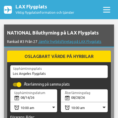
LAX Flygplats
Viktig flygplatsinformation och tjänster
NATIONAL Biluthyrning på LAX Flygplats
Rankad #3 Från 27
Jämför hyrbilsföretag på LAX Flygplats
OSLAGBART VÄRDE PÅ HYRBILAR
Upphämtningsplats
Återlämning på samma plats
Upphämtningsdatum
Återlämningsdag
Förarens ålder: