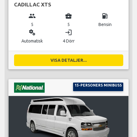
CADILLAC XTS
group
business_center
local_gas_station
5
5
Bensin
miscellaneous_services
login
Automatisk
4 Dörr
VISA DETALJER...
15-PERSONERS MINIBUSS