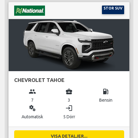
STOR SUV
CHEVROLET TAHOE
group
business_center
local_gas_station
7
3
Bensin
miscellaneous_services
login
Automatisk
5 Dörr
VISA DETALJER...