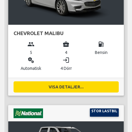
CHEVROLET MALIBU
group
business_center
local_gas_station
5
4
Bensin
miscellaneous_services
login
Automatisk
4 Dörr
VISA DETALJER...
STOR LASTBIL