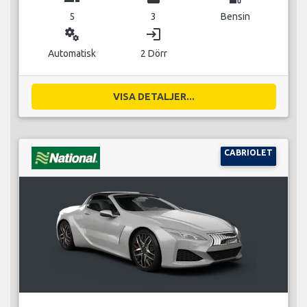
5
3
Bensin
miscellaneous_services
login
Automatisk
2 Dörr
VISA DETALJER...
CABRIOLET