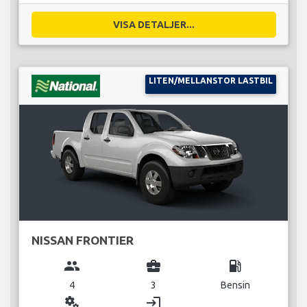
VISA DETALJER...
LITEN/MELLANSTOR LASTBIL
NISSAN FRONTIER
group
business_center
local_gas_station
4
3
Bensin
miscellaneous_services
login