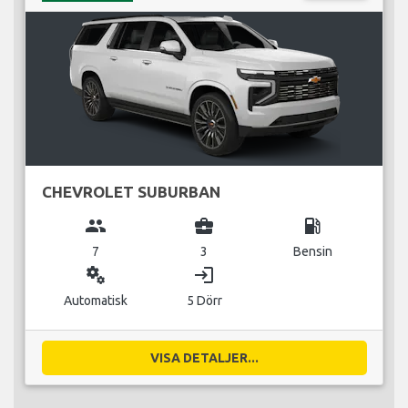
CHEVROLET SUBURBAN
group
business_center
local_gas_station
7
3
Bensin
miscellaneous_services
login
Automatisk
5 Dörr
VISA DETALJER...