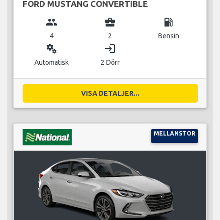
FORD MUSTANG CONVERTIBLE
group
business_center
local_gas_station
4
2
Bensin
miscellaneous_services
login
Automatisk
2 Dörr
VISA DETALJER...
MELLANSTOR