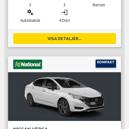
5
3
Bensin
miscellaneous_services
login
Automatisk
4 Dörr
VISA DETALJER...
KOMPAKT