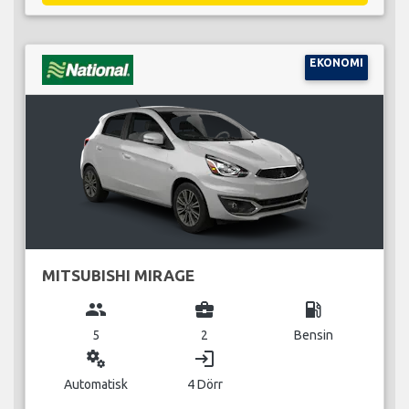
EKONOMI
MITSUBISHI MIRAGE
group
business_center
local_gas_station
5
2
Bensin
miscellaneous_services
login
Automatisk
4 Dörr