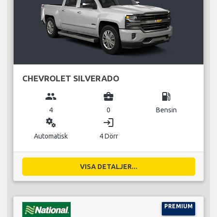
CHEVROLET SILVERADO
group
business_center
local_gas_station
4
0
Bensin
miscellaneous_services
login
Automatisk
4 Dörr
VISA DETALJER...
PREMIUM