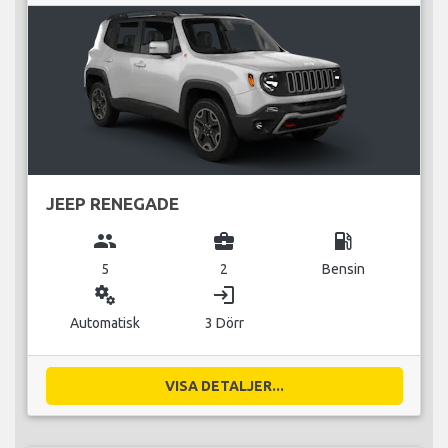
JEEP RENEGADE
group
business_center
local_gas_station
5
2
Bensin
miscellaneous_services
login
Automatisk
3 Dörr
VISA DETALJER...