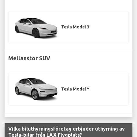
Tesla Model 3
Mellanstor SUV
Tesla Model Y
Vilka biluthyrningsföretag erbjuder uthyrning av
Tesla-bilar från LAX Flygplats?