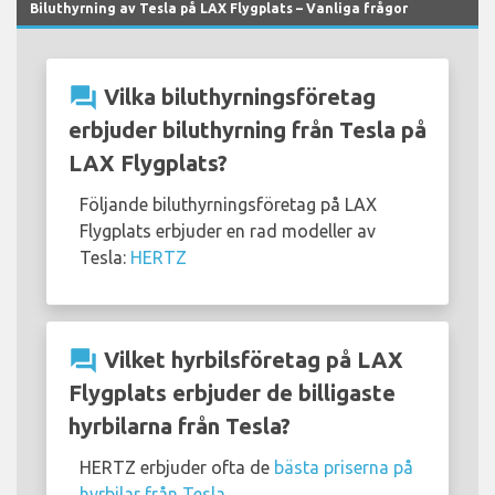
Biluthyrning av Tesla på LAX Flygplats – Vanliga frågor
question_answer
Vilka biluthyrningsföretag
erbjuder biluthyrning från Tesla på
LAX Flygplats?
Följande biluthyrningsföretag på LAX
Flygplats erbjuder en rad modeller av
Tesla:
HERTZ
question_answer
Vilket hyrbilsföretag på LAX
Flygplats erbjuder de billigaste
hyrbilarna från Tesla?
HERTZ erbjuder ofta de
bästa priserna på
hyrbilar från Tesla
.