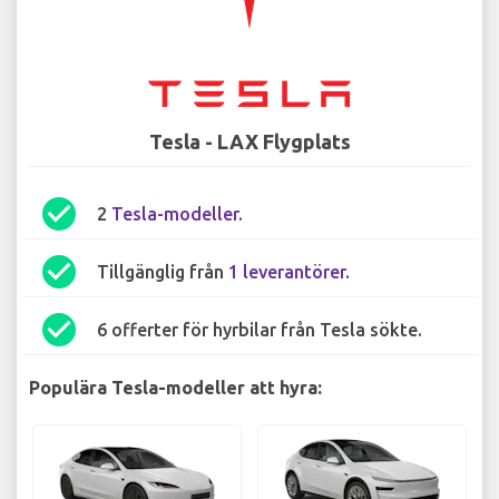
Tesla - LAX Flygplats
check_circle
2
Tesla-modeller
.
check_circle
Tillgänglig från
1 leverantörer
.
check_circle
6 offerter för hyrbilar från Tesla sökte.
Populära Tesla-modeller att hyra: