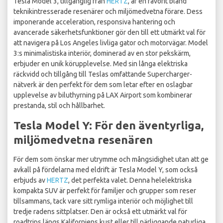
Tesla Model 3, tillgänglig från
HERTZ
, är en favorit bland
teknikintresserade resenärer och miljömedvetna förare. Dess
imponerande acceleration, responsiva hantering och
avancerade säkerhetsfunktioner gör den till ett utmärkt val för
att navigera på Los Angeles livliga gator och motorvägar. Model
3:s minimalistiska interiör, dominerad av en stor pekskärm,
erbjuder en unik körupplevelse. Med sin långa elektriska
räckvidd och tillgång till Teslas omfattande Supercharger-
nätverk är den perfekt för dem som letar efter en oslagbar
upplevelse av biluthyrning på LAX Airport som kombinerar
prestanda, stil och hållbarhet.
Tesla Model Y: För den äventyrliga,
miljömedvetna resenären
För dem som önskar mer utrymme och mångsidighet utan att ge
avkall på fördelarna med eldrift är Tesla Model Y, som också
erbjuds av
HERTZ
, det perfekta valet. Denna helelektriska
kompakta SUV är perfekt för familjer och grupper som reser
tillsammans, tack vare sitt rymliga interiör och möjlighet till
tredje radens sittplatser. Den är också ett utmärkt val för
roadtrips längs Kaliforniens kust eller till närliggande naturliga