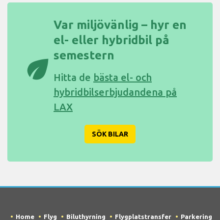
Var miljövänlig – hyr en
el- eller hybridbil på
semestern
eco
Hitta de
bästa el- och
hybridbilserbjudandena på
LAX
SÖK BILAR
Home
Flyg
Biluthyrning
Flygplatstransfer
Parkering