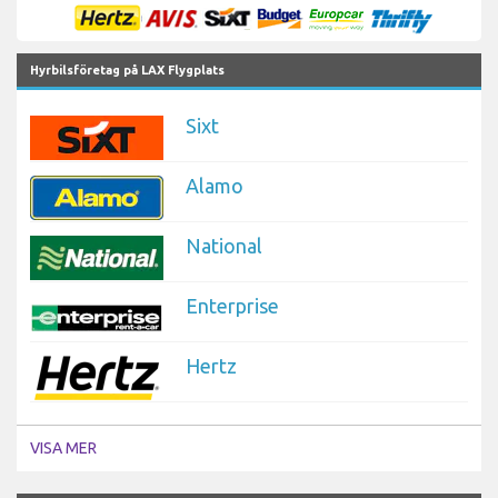
Hyrbilsföretag på LAX Flygplats
Sixt
Alamo
National
Enterprise
Hertz
VISA MER