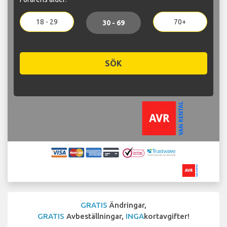
18 - 29
70+
30 - 69
SÖK
GRATIS
Ändringar,
GRATIS
Avbeställningar,
INGA
kortavgifter!