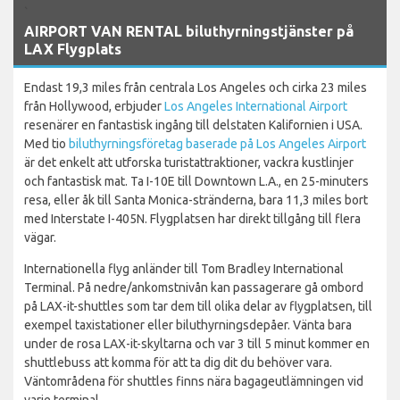
`
AIRPORT VAN RENTAL biluthyrningstjänster på
LAX Flygplats
Endast 19,3 miles från centrala Los Angeles och cirka 23 miles
från Hollywood, erbjuder
Los Angeles International Airport
resenärer en fantastisk ingång till delstaten Kalifornien i USA.
Med tio
biluthyrningsföretag baserade på Los Angeles Airport
är det enkelt att utforska turistattraktioner, vackra kustlinjer
och fantastisk mat. Ta I-10E till Downtown L.A., en 25-minuters
resa, eller åk till Santa Monica-stränderna, bara 11,3 miles bort
med Interstate I-405N. Flygplatsen har direkt tillgång till flera
vägar.
Internationella flyg anländer till Tom Bradley International
Terminal. På nedre/ankomstnivån kan passagerare gå ombord
på LAX-it-shuttles som tar dem till olika delar av flygplatsen, till
exempel taxistationer eller biluthyrningsdepåer. Vänta bara
under de rosa LAX-it-skyltarna och var 3 till 5 minut kommer en
shuttlebuss att komma för att ta dig dit du behöver vara.
Väntområdena för shuttles finns nära bagageutlämningen vid
varje terminal.