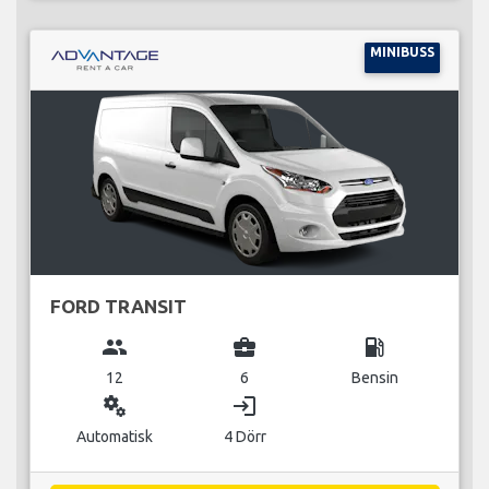
MINIBUSS
FORD TRANSIT
group
business_center
local_gas_station
12
6
Bensin
miscellaneous_services
login
Automatisk
4 Dörr