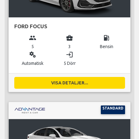
FORD FOCUS
group
business_center
local_gas_station
5
3
Bensin
miscellaneous_services
login
Automatisk
5 Dörr
VISA DETALJER...
STANDARD