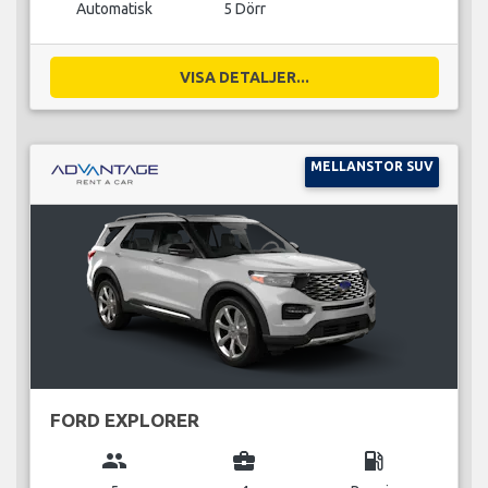
Automatisk
5 Dörr
VISA DETALJER...
MELLANSTOR SUV
FORD EXPLORER
group
business_center
local_gas_station