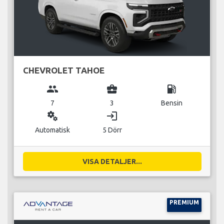
CHEVROLET TAHOE
group
business_center
local_gas_station
7
3
Bensin
miscellaneous_services
login
Automatisk
5 Dörr
VISA DETALJER...
PREMIUM