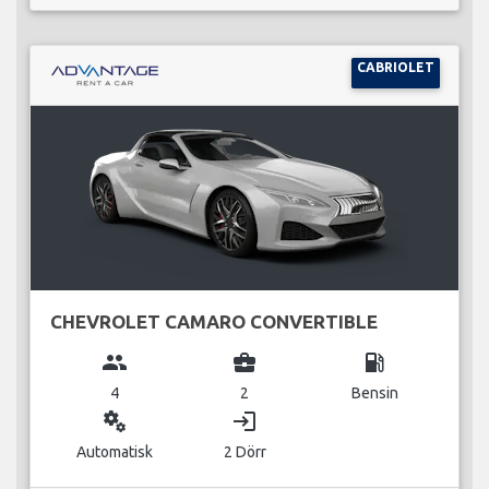
CABRIOLET
CHEVROLET CAMARO CONVERTIBLE
group
business_center
local_gas_station
4
2
Bensin
miscellaneous_services
login
Automatisk
2 Dörr