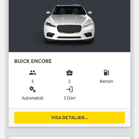
BUICK ENCORE
group
business_center
local_gas_station
5
2
Bensin
miscellaneous_services
login
Automatisk
5 Dörr
VISA DETALJER...