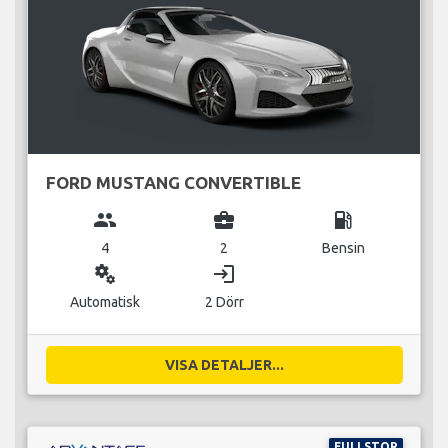
FORD MUSTANG CONVERTIBLE
group
business_center
local_gas_station
4
2
Bensin
miscellaneous_services
login
Automatisk
2 Dörr
VISA DETALJER...
FULLSTOR