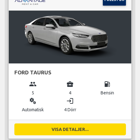
FORD TAURUS
group
business_center
local_gas_station
5
4
Bensin
miscellaneous_services
login
Automatisk
4 Dörr
VISA DETALJER...