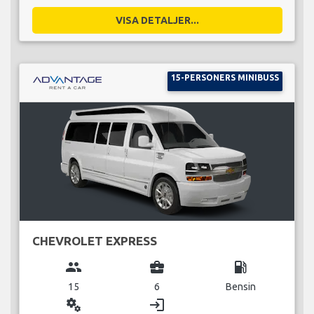
VISA DETALJER...
15-PERSONERS MINIBUSS
CHEVROLET EXPRESS
group
business_center
local_gas_station
15
6
Bensin
miscellaneous_services
login