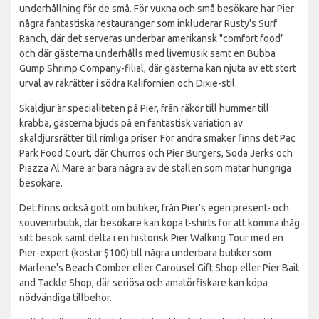
underhållning för de små. För vuxna och små besökare har Pier
några fantastiska restauranger som inkluderar Rusty's Surf
Ranch, där det serveras underbar amerikansk "comfort food"
och där gästerna underhålls med livemusik samt en Bubba
Gump Shrimp Company-filial, där gästerna kan njuta av ett stort
urval av räkrätter i södra Kalifornien och Dixie-stil.
Skaldjur är specialiteten på Pier, från räkor till hummer till
krabba, gästerna bjuds på en fantastisk variation av
skaldjursrätter till rimliga priser. För andra smaker finns det Pac
Park Food Court, där Churros och Pier Burgers, Soda Jerks och
Piazza Al Mare är bara några av de ställen som matar hungriga
besökare.
Det finns också gott om butiker, från Pier's egen present- och
souvenirbutik, där besökare kan köpa t-shirts för att komma ihåg
sitt besök samt delta i en historisk Pier Walking Tour med en
Pier-expert (kostar $100) till några underbara butiker som
Marlene's Beach Comber eller Carousel Gift Shop eller Pier Bait
and Tackle Shop, där seriösa och amatörfiskare kan köpa
nödvändiga tillbehör.