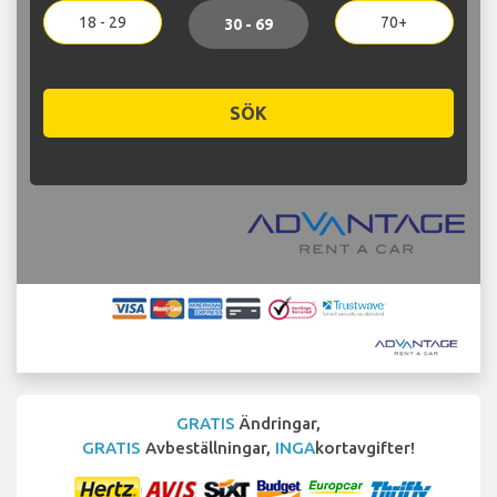
18 - 29
70+
30 - 69
SÖK
GRATIS
Ändringar,
GRATIS
Avbeställningar,
INGA
kortavgifter!