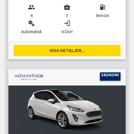
group
business_center
local_gas_station
4
3
Bensin
miscellaneous_services
login
Automatisk
4 Dörr
VISA DETALJER...
EKONOMI