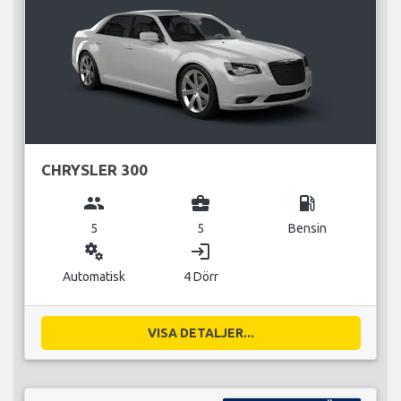
CHRYSLER 300
group
business_center
local_gas_station
5
5
Bensin
miscellaneous_services
login
Automatisk
4 Dörr
VISA DETALJER...