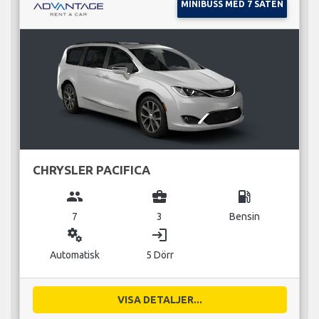
MINIBUSS MED 7 SÄTEN
CHRYSLER PACIFICA
group
business_center
local_gas_station
7
3
Bensin
miscellaneous_services
login
Automatisk
5 Dörr
VISA DETALJER...