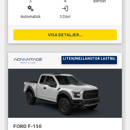
5
4
Bensin
miscellaneous_services
login
Automatisk
5 Dörr
VISA DETALJER...
LITEN/MELLANSTOR LASTBIL
FORD F-150