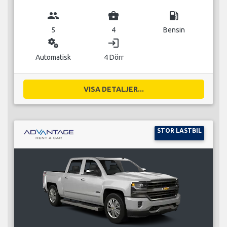
group
business_center
local_gas_station
5
4
Bensin
miscellaneous_services
login
Automatisk
4 Dörr
VISA DETALJER...
STOR LASTBIL