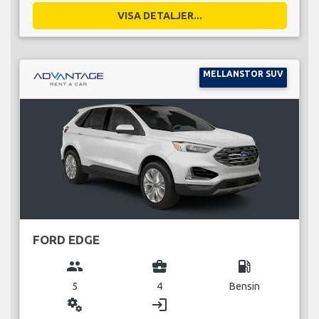
VISA DETALJER...
MELLANSTOR SUV
FORD EDGE
group
business_center
local_gas_station
5
4
Bensin
miscellaneous_services
login