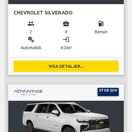
CHEVROLET SILVERADO
group
business_center
local_gas_station
2
4
Bensin
miscellaneous_services
login
Automatisk
4 Dörr
VISA DETALJER...
STOR SUV