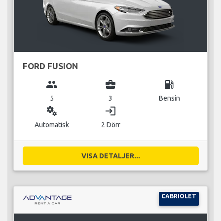
FORD FUSION
group
business_center
local_gas_station
5
3
Bensin
miscellaneous_services
login
Automatisk
2 Dörr
VISA DETALJER...
CABRIOLET