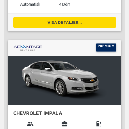
Automatisk
4 Dörr
VISA DETALJER...
PREMIUM
CHEVROLET IMPALA
group
business_center
local_gas_station