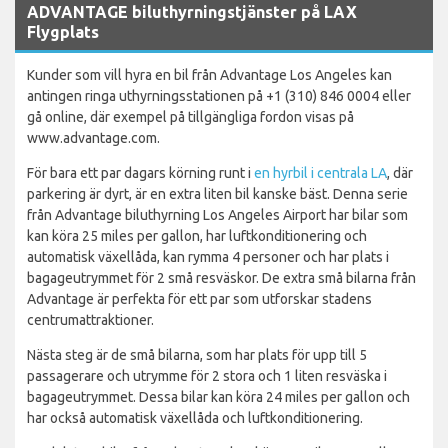
ADVANTAGE biluthyrningstjänster på LAX
Flygplats
Kunder som vill hyra en bil från Advantage Los Angeles kan
antingen ringa uthyrningsstationen på +1 (310) 846 0004 eller
gå online, där exempel på tillgängliga fordon visas på
www.advantage.com.
För bara ett par dagars körning runt i
en hyrbil i centrala LA
, där
parkering är dyrt, är en extra liten bil kanske bäst. Denna serie
från Advantage biluthyrning Los Angeles Airport har bilar som
kan köra 25 miles per gallon, har luftkonditionering och
automatisk växellåda, kan rymma 4 personer och har plats i
bagageutrymmet för 2 små resväskor. De extra små bilarna från
Advantage är perfekta för ett par som utforskar stadens
centrumattraktioner.
Nästa steg är de små bilarna, som har plats för upp till 5
passagerare och utrymme för 2 stora och 1 liten resväska i
bagageutrymmet. Dessa bilar kan köra 24 miles per gallon och
har också automatisk växellåda och luftkonditionering.