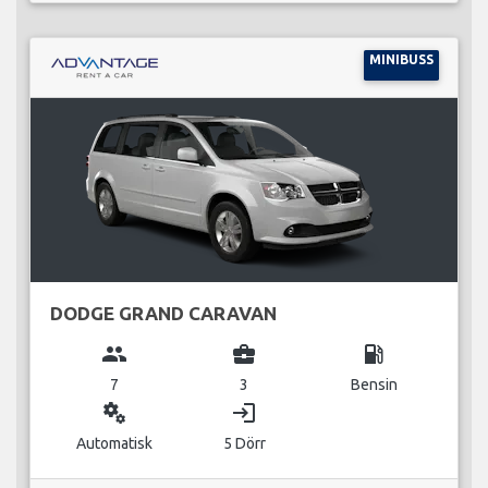
MINIBUSS
DODGE GRAND CARAVAN
group
business_center
local_gas_station
7
3
Bensin
miscellaneous_services
login
Automatisk
5 Dörr