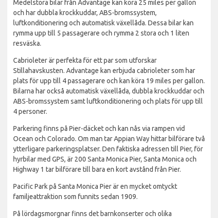
Medelstora bilar från Advantage kan köra 25 miles per gallon
och har dubbla krockkuddar, ABS-bromssystem,
luftkonditionering och automatisk växellåda. Dessa bilar kan
rymma upp till 5 passagerare och rymma 2 stora och 1 liten
resväska.
Cabrioleter är perfekta för ett par som utforskar
Stillahavskusten. Advantage kan erbjuda cabrioleter som har
plats för upp till 4 passagerare och kan köra 19 miles per gallon.
Bilarna har också automatisk växellåda, dubbla krockkuddar och
ABS-bromssystem samt luftkonditionering och plats för upp till
4 personer.
Parkering finns på Pier-däcket och kan nås via rampen vid
Ocean och Colorado. Om man tar Appian Way hittar bilförare två
ytterligare parkeringsplatser. Den faktiska adressen till Pier, för
hyrbilar med GPS, är 200 Santa Monica Pier, Santa Monica och
Highway 1 tar bilförare till bara en kort avstånd från Pier.
Pacific Park på Santa Monica Pier är en mycket omtyckt
familjeattraktion som funnits sedan 1909.
På lördagsmorgnar finns det barnkonserter och olika