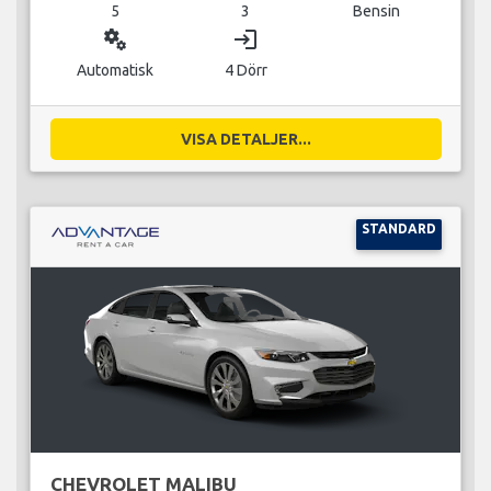
5
3
Bensin
miscellaneous_services
login
Automatisk
4 Dörr
VISA DETALJER...
STANDARD
CHEVROLET MALIBU