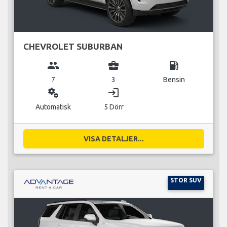
CHEVROLET SUBURBAN
group
business_center
local_gas_station
7
3
Bensin
miscellaneous_services
login
Automatisk
5 Dörr
VISA DETALJER...
STOR SUV