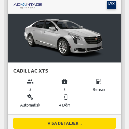
LYX
CADILLAC XTS
group
business_center
local_gas_station
5
5
Bensin
miscellaneous_services
login
Automatisk
4 Dörr
VISA DETALJER...