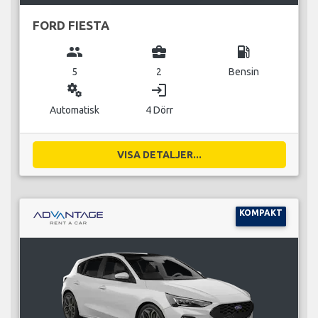
FORD FIESTA
group
business_center
local_gas_station
5
2
Bensin
miscellaneous_services
login
Automatisk
4 Dörr
VISA DETALJER...
KOMPAKT