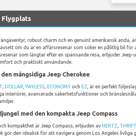
 Flygplats
ängäventyr, robust charm och en genuint amerikansk anda, är 
avsett om du är en affärsresenär som söker en pålitlig bil för
idsresenär som längtar efter en spännande resa, erbjuder Jeep
omfort och praktiskt användande.
 den mångsidiga Jeep Cherokee
T
,
DOLLAR
,
PAYLESS
,
ECONOMY
och
EZ
, är en perfekt följes
a interiörer, avancerade säkerhetsfunktioner och bränslesnåla
miljer.
djungel med den kompakta Jeep Compass
 och kompakthet är Jeep Compass, erbjuden av
HERTZ
,
THRIF
k gör den idealisk för att navigera genom Los Angeles livliga