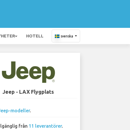
YHETER
HOTELL
svenska
Jeep - LAX Flygplats
Jeep-modeller
.
llgänglig från
11 leverantörer
.