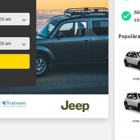
66
check_circle
sö
Populära
Jeep
Jeep