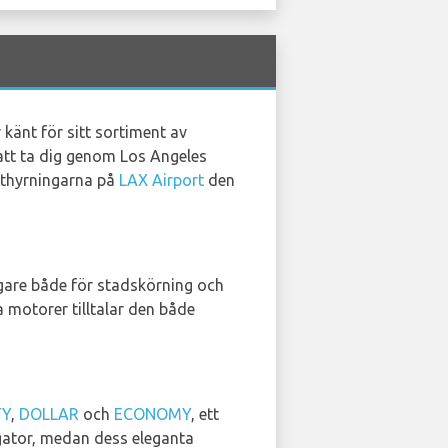
känt för sitt sortiment av
 att ta dig genom Los Angeles
-uthyrningarna på
LAX Airport
den
lagare både för stadskörning och
 motorer tilltalar den både
TY
,
DOLLAR
och
ECONOMY
, ett
 gator, medan dess eleganta