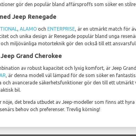
tioner gör den populär bland affärsproffs som söker en stilren
med Jeep Renegade
TIONAL
,
ALAMO
och
ENTERPRISE
, är en utmärkt match för ä
itet och unika design är Renegade populär bland unga resenär
och miljövänliga motorteknik gör den också till ett ansvarsful
 Jeep Grand Cherokee
mbination av robust kapacitet och lyxig komfort, är Jeep Grand
AR
, är denna modell väl lämpad för de som söker en fantasti
nda och avancerade säkerhetsfunktioner gör den till ett utmärkt 
ktisk bil.
er nöje, det breda utbudet av Jeep-modeller som finns att hyra
esenärs behov och preferenser. Trevlig körning!