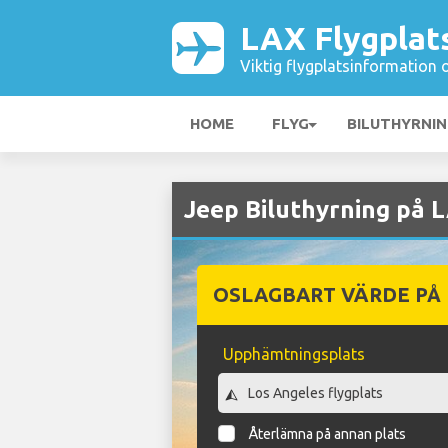
LAX Flygplat
Viktig flygplatsinformation 
HOME
FLYG
BILUTHYRNI
Jeep Biluthyrning på 
OSLAGBART VÄRDE PÅ
Upphämtningsplats
Återlämna på annan plats