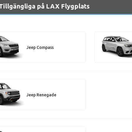
Tillgängliga på LAX Flygplats
Jeep Compass
Jeep Renegade