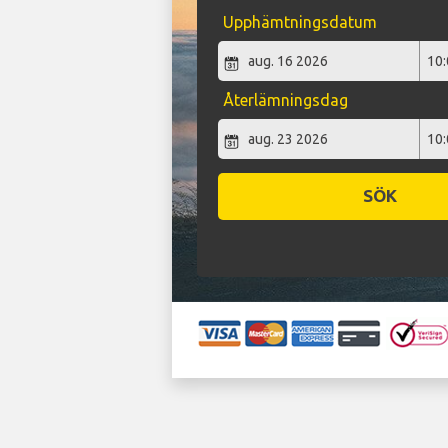
Upphämtningsdatum
Återlämningsdag
SÖK