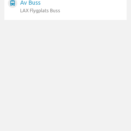
Av Buss
directions_bus
LAX Flygplats Buss