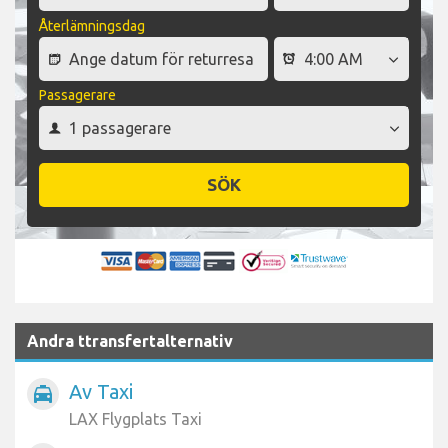
Återlämningsdag
Passagerare
SÖK
Andra ttransfertalternativ
Av Taxi
local_taxi
LAX Flygplats Taxi