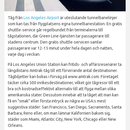
Tåg från
Los Angeles Airport
är uteslutande tunnelbanelinjer
som kan tas från flygplatsens egna tunnelbanestation. En gratis
shuttle-service går regelbundet från terminalerna till
tågstationen, där Green Line-tjänsten tar passagerare till
stadens centrum. Den gratis shuttle-servicen samlar
passagerare var 12-15 minut under hela dagen och natten,
varje dag i veckan.
På Los Angeles Union Station kan fritids- och affärsresenärer ta
långdistans Amtrak-tåg till ett förvirrande antal destinationer.
Tågbiljetter kan bokas i förväg på www.amtrak.com. Företaget
täcker cirka 500 inrikesdestinationer, vilket gör tågresor till ett
bra och kostnadseffektivt alternativ till att flyga mellan olika
amerikanska stater. Dessutom innebär att ta tåget att man kan
få en "smak" eller första intryck av några av USA:s mest
suggestiva städer: San Francisco, San Diego, Sacramento, Santa
Barbara, Reno eller, om man lämnar Kalifornien bakom sig,
städer som Miami, Atlantic City, New York, Chicago eller New
Orleans.