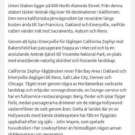
Union Station ligger på 800 North Alameda Street. Från denna
station täcker Amtrak-tåg över 90 destinationer i Kalifornien.
Den norra kaliforniska järnvägsrutten tar resenärer längs
kusten ända till San Francisco, Oakland och Emeryville, varifrån
rutten vänder inåt mot Sacramento, Auburn och Reno.
Genom att byta i Emeryville för tåglinjen California Zephyr mot
Bakersfield kan passagerare hoppa av i Merced och ta en
anslutande Amtrak-tjänst till Yosemite National Park, en plats
med enastående naturlig skönhet och hisnande landskap.
California Zephyr-tågtjänsten reser från Bay Area i Oakland och
Emeryville dagligen till Reno, Salt Lake City, Denver och
Chicago. Tåget reser genom några av Nordamerikas vackraste
landskap och erbjuder sovvagnsboende, en lounge-service och
har en fullservice-restaurangvagn. Berg, floder och sjöar flyger
förbi, medan passagerarna drömmer om de många Hollywood-
västernfilmer de sett genom åren. Detta är landet där en av
Hollywoods mest kända skådespelare har fått en flygplats
uppkallad efter sig själv - John Wayne, som spelade
huvudrollen i fler cowboyfilmer än förmodligen någon annan
skådespelare i sin generation.