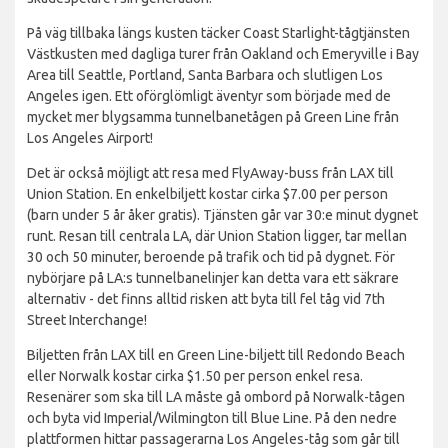
På väg tillbaka längs kusten täcker Coast Starlight-tågtjänsten
Västkusten med dagliga turer från Oakland och Emeryville i Bay
Area till Seattle, Portland, Santa Barbara och slutligen Los
Angeles igen. Ett oförglömligt äventyr som började med de
mycket mer blygsamma tunnelbanetågen på Green Line från
Los Angeles Airport!
Det är också möjligt att resa med FlyAway-buss från LAX till
Union Station. En enkelbiljett kostar cirka $7.00 per person
(barn under 5 år åker gratis). Tjänsten går var 30:e minut dygnet
runt. Resan till centrala LA, där Union Station ligger, tar mellan
30 och 50 minuter, beroende på trafik och tid på dygnet. För
nybörjare på LA:s tunnelbanelinjer kan detta vara ett säkrare
alternativ - det finns alltid risken att byta till fel tåg vid 7th
Street Interchange!
Biljetten från LAX till en Green Line-biljett till Redondo Beach
eller Norwalk kostar cirka $1.50 per person enkel resa.
Resenärer som ska till LA måste gå ombord på Norwalk-tågen
och byta vid Imperial/Wilmington till Blue Line. På den nedre
plattformen hittar passagerarna Los Angeles-tåg som går till