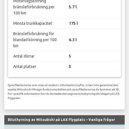
Motorvägskörning
bränsleförbrukning per
5.7 l
100 km
Minsta trunkkapacitet
175 l
Bränsleförbrukning för
blandad körning per 100
6.3 l
km
Antal dörrar
5
Antal platser
5
Specifikationerna som visas är endast i informationssyfte, vi kan inte garantera den
exakta Mitsubishi Mirage-fordonsmodellen och specifikationerna du kommer att få.
För specifik information bör du kontakta det angivna biluthyrningsföretaget på LAX
Flygplats.
Biluthyrning av Mitsubishi på LAX Flygplats – Vanliga frågor