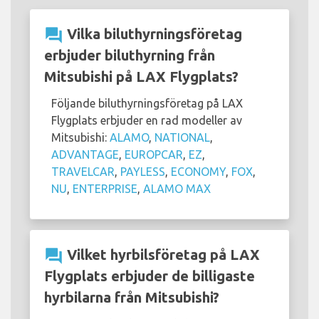
question_answer
Vilka biluthyrningsföretag
erbjuder biluthyrning från
Mitsubishi på LAX Flygplats?
Följande biluthyrningsföretag på LAX
Flygplats erbjuder en rad modeller av
Mitsubishi:
ALAMO
,
NATIONAL
,
ADVANTAGE
,
EUROPCAR
,
EZ
,
TRAVELCAR
,
PAYLESS
,
ECONOMY
,
FOX
,
NU
,
ENTERPRISE
,
ALAMO MAX
question_answer
Vilket hyrbilsföretag på LAX
Flygplats erbjuder de billigaste
hyrbilarna från Mitsubishi?