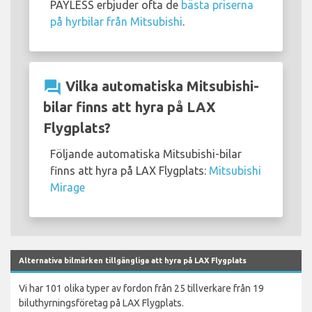
PAYLESS erbjuder ofta de
bästa priserna
på hyrbilar från Mitsubishi
.
question_answer
Vilka automatiska Mitsubishi-
bilar finns att hyra på LAX
Flygplats?
Följande automatiska Mitsubishi-bilar
finns att hyra på LAX Flygplats:
Mitsubishi
Mirage
Alternativa bilmärken tillgängliga att hyra på LAX Flygplats
Vi har 101 olika typer av fordon från 25 tillverkare från 19
biluthyrningsföretag på LAX Flygplats.