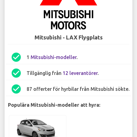
Mitsubishi - LAX Flygplats
check_circle
1
Mitsubishi-modeller
.
check_circle
Tillgänglig från
12 leverantörer
.
check_circle
87 offerter för hyrbilar från Mitsubishi sökte.
Populära Mitsubishi-modeller att hyra: