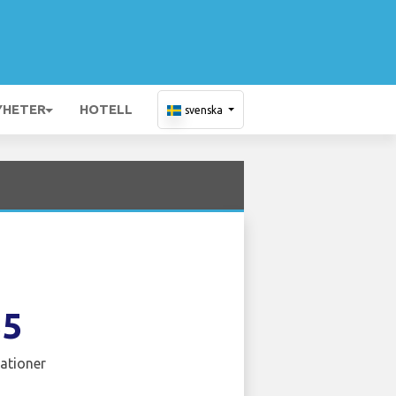
YHETER
HOTELL
svenska
35
ationer