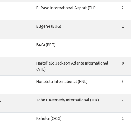
El Paso International Airport (ELP)
2
Eugene (EUG)
2
Faa'a (PPT)
1
Hartsfield Jackson Atlanta International
0
(ATL)
Honolulu International (HNL)
3
y
John F Kennedy International (JFK)
2
Kahului (OGG)
2