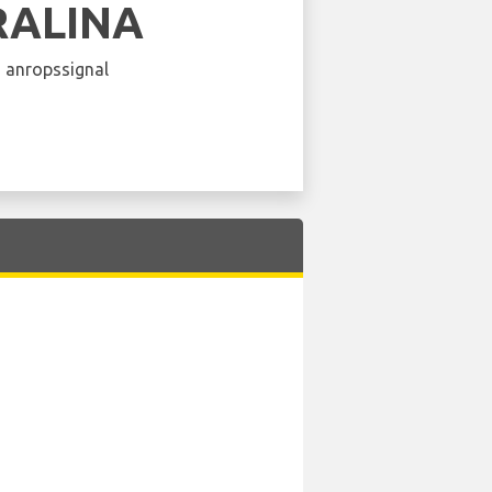
RALINA
 anropssignal