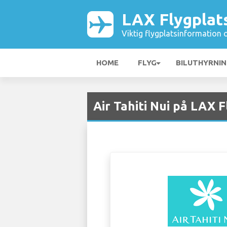
LAX Flygplat
Viktig flygplatsinformation 
HOME
FLYG
BILUTHYRNI
Air Tahiti Nui på LAX 