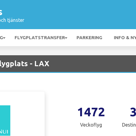
s
och tjänster
NG
FLYGPLATSTRANSFER
PARKERING
INFO & N
Flygplats - LAX
1472
Veckoflyg
Destin