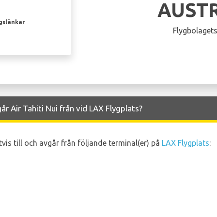
AUST
gslänkar
Flygbolagets
r Air Tahiti Nui från vid LAX Flygplats?
tvis till och avgår från följande terminal(er) på
LAX Flygplats
: