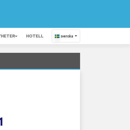
YHETER
HOTELL
svenska
1