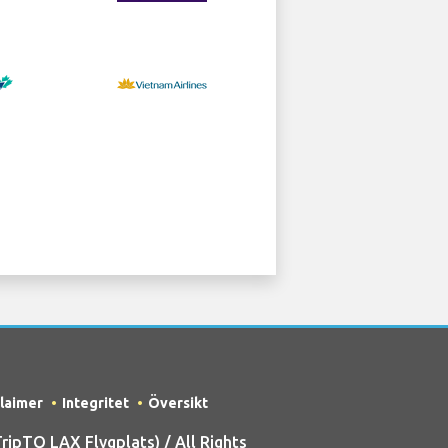
claimer
Integritet
Översikt
ipTQ LAX Flygplats) / All Rights