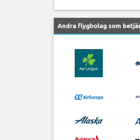
Andra flygbolag som betjä