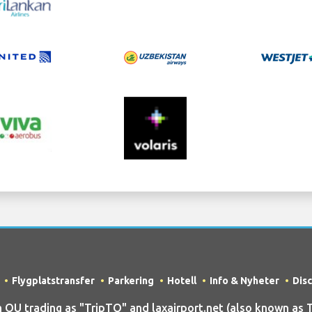
Flygplatstransfer
Parkering
Hotell
Info & Nyheter
Dis
 trading as "TripTQ" and laxairport.net (also known as Tr