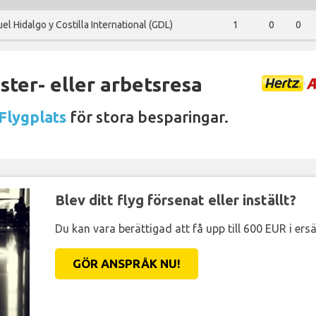
l Hidalgo y Costilla International (GDL)
1
0
0
ter- eller arbetsresa
Flygplats
för stora besparingar.
Blev ditt flyg försenat eller inställt?
Du kan vara berättigad att få upp till 600 EUR i ersä
GÖR ANSPRÅK NU!