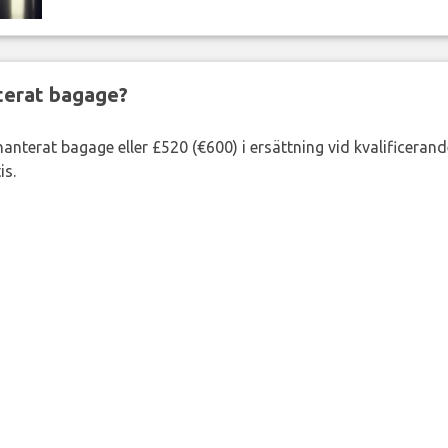
nterat bagage?
lhanterat bagage eller £520 (€600) i ersättning vid kvalificeran
is.