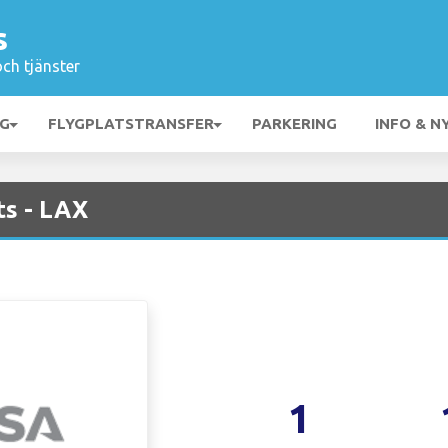
s
och tjänster
NG
FLYGPLATSTRANSFER
PARKERING
INFO & N
ts - LAX
1