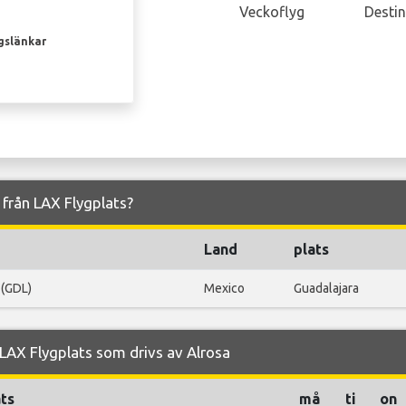
Veckoflyg
Destin
gslänkar
h från LAX Flygplats?
Land
plats
 (GDL)
Mexico
Guadalajara
AX Flygplats som drivs av Alrosa
ts
må
ti
on