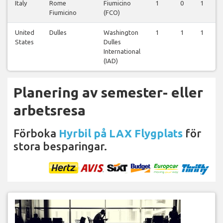
Italy
Rome
Fiumicino
1
0
1
Fiumicino
(FCO)
United
Dulles
Washington
1
1
1
States
Dulles
International
(IAD)
Planering av semester- eller
arbetsresa
Förboka
Hyrbil på LAX Flygplats
för
stora besparingar.