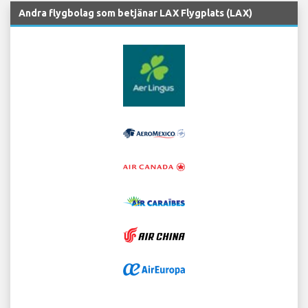
Andra flygbolag som betjänar LAX Flygplats (LAX)