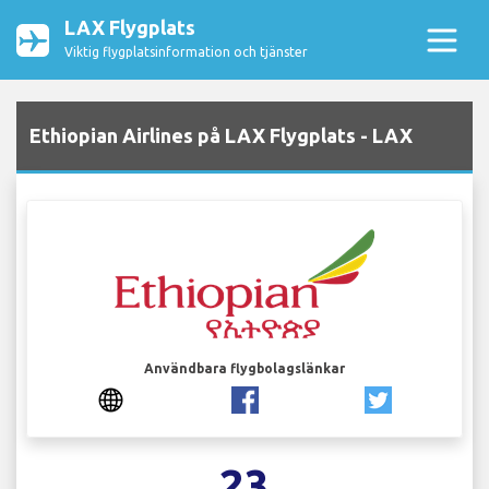
LAX Flygplats
Viktig flygplatsinformation och tjänster
Ethiopian Airlines på LAX Flygplats - LAX
Användbara flygbolagslänkar
23