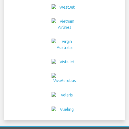
Home
Flyg
Biluthyrning
Flygplatstransfer
Parkering
Hotell
Info & Nyheter
Disclaimer
Integritet
Översikt
COPYRIGHT © 2026 Try Quantum OU trading as