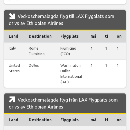
Veckoschemalagda flyg till LAX Flygplats som
drivs av Ethiopian Airlines
Land
Destination
Flygplats
må
ti
on
Italy
Rome
Fiumicino
1
1
1
Fiumicino
(FCO)
United
Dulles
Washington
1
1
1
States
Dulles
International
(IAD)
Veckoschemalagda flyg från LAX Flygplats som
drivs av Ethiopian Airlines
Land
Destination
Flygplats
må
ti
on