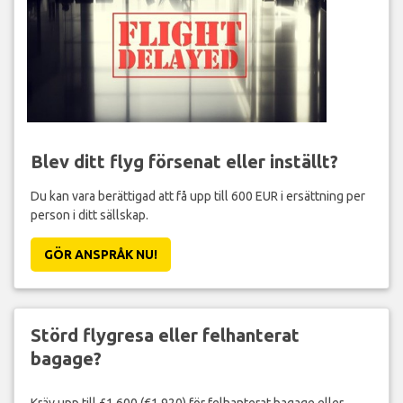
Blev ditt flyg försenat eller inställt?
Du kan vara berättigad att få upp till 600 EUR i ersättning per
person i ditt sällskap.
GÖR ANSPRÅK NU!
Störd flygresa eller felhanterat
bagage?
Kräv upp till £1,600 (€1,920) för felhanterat bagage eller