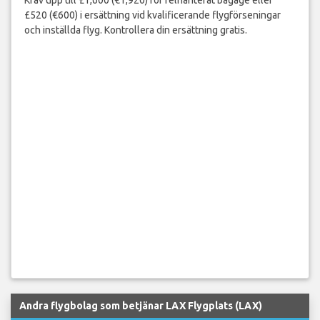
£520 (€600) i ersättning vid kvalificerande flygförseningar
och inställda flyg. Kontrollera din ersättning gratis.
Andra flygbolag som betjänar LAX Flygplats (LAX)