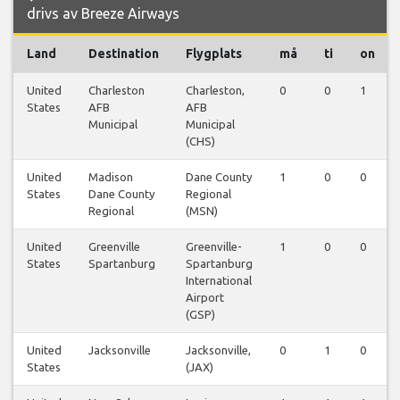
drivs av Breeze Airways
Land
Destination
Flygplats
må
ti
on
United
Charleston
Charleston,
0
0
1
States
AFB
AFB
Municipal
Municipal
(CHS)
United
Madison
Dane County
1
0
0
States
Dane County
Regional
Regional
(MSN)
United
Greenville
Greenville-
1
0
0
States
Spartanburg
Spartanburg
International
Airport
(GSP)
United
Jacksonville
Jacksonville,
0
1
0
States
(JAX)