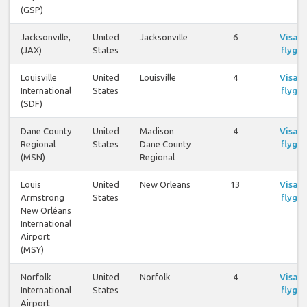
(GSP)
Jacksonville,
United
Jacksonville
6
Visa
(JAX)
States
flyg
Louisville
United
Louisville
4
Visa
International
States
flyg
(SDF)
Dane County
United
Madison
4
Visa
Regional
States
Dane County
flyg
(MSN)
Regional
Louis
United
New Orleans
13
Visa
Armstrong
States
flyg
New Orléans
International
Airport
(MSY)
Norfolk
United
Norfolk
4
Visa
International
States
flyg
Airport