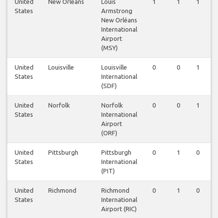
United
New Orleans
Louis
1
1
1
States
Armstrong
New Orléans
International
Airport
(MSY)
United
Louisville
Louisville
0
0
1
States
International
(SDF)
United
Norfolk
Norfolk
0
0
1
States
International
Airport
(ORF)
United
Pittsburgh
Pittsburgh
0
1
0
States
International
(PIT)
United
Richmond
Richmond
0
1
0
States
International
Airport (RIC)