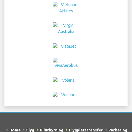
Home
Flyg
Biluthyrning
Flygplatstransfer
Parkering