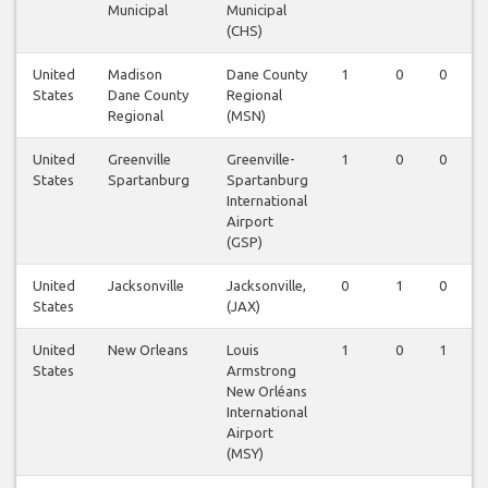
Municipal
Municipal
(CHS)
United
Madison
Dane County
1
0
0
States
Dane County
Regional
Regional
(MSN)
United
Greenville
Greenville-
1
0
0
States
Spartanburg
Spartanburg
International
Airport
(GSP)
United
Jacksonville
Jacksonville,
0
1
0
States
(JAX)
United
New Orleans
Louis
1
0
1
States
Armstrong
New Orléans
International
Airport
(MSY)