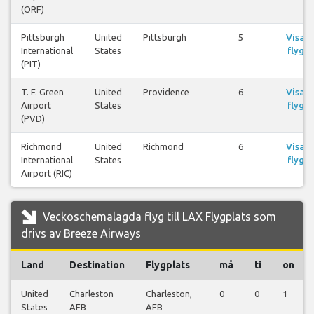
(ORF)
Pittsburgh
United
Pittsburgh
5
Visa
International
States
flyg
(PIT)
T. F. Green
United
Providence
6
Visa
Airport
States
flyg
(PVD)
Richmond
United
Richmond
6
Visa
International
States
flyg
Airport (RIC)
Veckoschemalagda flyg till LAX Flygplats som
drivs av Breeze Airways
Land
Destination
Flygplats
må
ti
on
United
Charleston
Charleston,
0
0
1
States
AFB
AFB