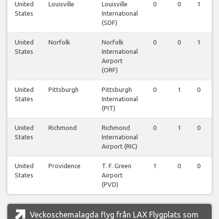
United
Louisville
Louisville
0
0
1
States
International
(SDF)
United
Norfolk
Norfolk
0
0
1
States
International
Airport
(ORF)
United
Pittsburgh
Pittsburgh
0
1
0
States
International
(PIT)
United
Richmond
Richmond
0
1
0
States
International
Airport (RIC)
United
Providence
T. F. Green
1
0
0
States
Airport
(PVD)
Veckoschemalagda flyg från LAX Flygplats som