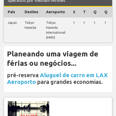
operados por Vietnam Airlines
País
Destino
Aeroporto
S
T
Q
Q
Japan
Tokyo
Tokyo
1
1
1
1
Haneda
Haneda
International
(HND)
Planeando uma viagem de
férias ou negócios...
pré-reserva
Aluguel de carro em LAX
Aeroporto
para grandes economias.