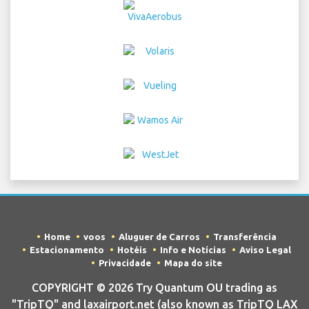
Home
voos
Aluguer de Carros
Transferência
Estacionamento
Hotéis
Info e Notícias
Aviso Legal
Privacidade
Mapa do site
COPYRIGHT © 2026 Try Quantum OU trading as
"TripTQ" and laxairport.net (also known as TripTQ LAX