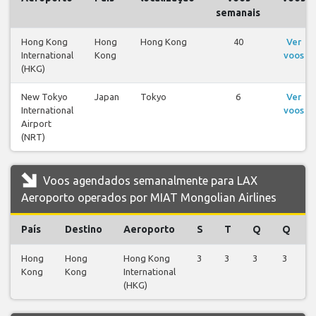
semanais
Hong Kong
Hong
Hong Kong
40
Ver
International
Kong
voos
(HKG)
New Tokyo
Japan
Tokyo
6
Ver
International
voos
Airport
(NRT)
Voos agendados semanalmente para LAX
Aeroporto operados por MIAT Mongolian Airlines
País
Destino
Aeroporto
S
T
Q
Q
Hong
Hong
Hong Kong
3
3
3
3
Kong
Kong
International
(HKG)