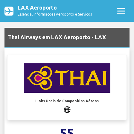
LAX Aeroporto
Essencial Informações Aeroporto e Serviços
Thai Airways em LAX Aeroporto - LAX
Links Úteis de Companhias Aéreas
55