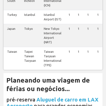
South
Incheon
International
(ICN)
Turkey
Istanbul
Istanbul
1
1
1
1
Airport (IST)
Japan
Tokyo
New Tokyo
1
1
1
1
International
Airport
(NRT)
Taiwan
Taipei
Taiwan
1
1
1
1
Taiwan
Taoyuan
Taoyuan
International
(TPE)
Planeando uma viagem de
férias ou negócios...
pré-reserva
Aluguel de carro em LAX
Aeroporto
para grandes economias.