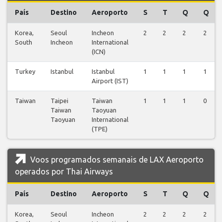
País
Destino
Aeroporto
S
T
Q
Q
Korea,
Seoul
Incheon
2
2
2
2
South
Incheon
International
(ICN)
Turkey
Istanbul
Istanbul
1
1
1
1
Airport (IST)
Taiwan
Taipei
Taiwan
1
1
1
0
Taiwan
Taoyuan
Taoyuan
International
(TPE)
Voos programados semanais de LAX Aeroporto
operados por Thai Airways
País
Destino
Aeroporto
S
T
Q
Q
Korea,
Seoul
Incheon
2
2
2
2