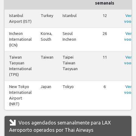
semanais
Istanbul
Turkey
Istanbul
12
Ver
Airport (IST)
voos
Incheon
Korea,
Seoul
26
Ver
International
South
Incheon
voos
(ICN)
Taiwan
Taiwan
Taipei
11
Ver
Taoyuan
Taiwan
voos
International
Taoyuan
(TPE)
New Tokyo
Japan
Tokyo
6
Ver
International
voos
Airport
(NRT)
Voos agendados semanalmente para LAX
Aeroporto operados por Thai Airways