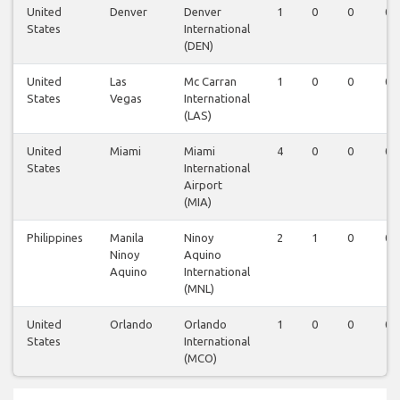
United
Denver
Denver
1
0
0
0
States
International
(DEN)
United
Las
Mc Carran
1
0
0
0
States
Vegas
International
(LAS)
United
Miami
Miami
4
0
0
0
States
International
Airport
(MIA)
Philippines
Manila
Ninoy
2
1
0
0
Ninoy
Aquino
Aquino
International
(MNL)
United
Orlando
Orlando
1
0
0
0
States
International
(MCO)