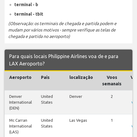
terminal - b
terminal - tbit
(Observação: os terminais de chegada e partida podem e
mudam por vários motivos - sempre verifique as telas de
chegada e partida no aeroporto)
Para quais locais Philippine Airlines voa de e para
LAX Aeroporto?
Aeroporto
País
localização
Voos
Vo
semanais
Denver
United
Denver
2
Ve
International
States
vo
(DEN)
Mc Carran
United
Las Vegas
1
Ve
International
States
vo
(LAS)