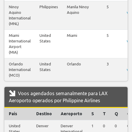
Ninoy
Philippines
Manila Ninoy
5
Ve
Aquino
Aquino
vo
International
(MNL)
Miami
United
Miami
5
Ve
International
States
vo
Airport
(MIA)
Orlando
United
Orlando
3
Ve
International
States
vo
(MCO)
Voos agendados semanalmente para LAX
Aeroporto operados por Philippine Airlines
País
Destino
Aeroporto
S
T
Q
Q
United
Denver
Denver
1
0
0
0
States
International