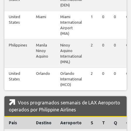
(DEN)
United
Miami
Miami
1
0
0
0
States
International
Airport
(MIA)
Philippines
Manila
Ninoy
2
0
0
0
Ninoy
Aquino
Aquino
International
(MNL)
United
Orlando
Orlando
2
0
0
0
States
International
(MCO)
Voos programados semanais de LAX Aeroporto
operados por Philippine Airlines
País
Destino
Aeroporto
S
T
Q
Q