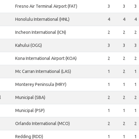
Fresno Air Terminal Airport (FAT)
3
3
3
Honolulu International (HNL)
4
4
4
Incheon International (ICN)
2
2
2
Kahului (OGG)
3
3
3
Kona International Airport (KOA)
2
2
2
Mc Carran International (LAS)
1
2
1
Monterey Peninsula (MRY)
1
1
1
l
Municipal (SBA)
2
2
2
Municipal (PSP)
1
1
1
Orlando International (MCO)
2
2
2
Redding (RDD)
1
1
1