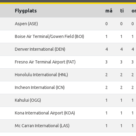
Flygplats
må
ti
o
Aspen (ASE)
0
0
0
Boise Air Terminal/Gowen Field (BOI)
1
1
1
Denver International (DEN)
4
4
4
Fresno Air Terminal Airport (FAT)
3
3
3
Honolulu International (HNL)
2
2
2
Incheon International (ICN)
2
2
2
Kahului (OGG)
1
1
1
Kona International Airport (KOA)
1
1
1
Mc Carran International (LAS)
1
1
1