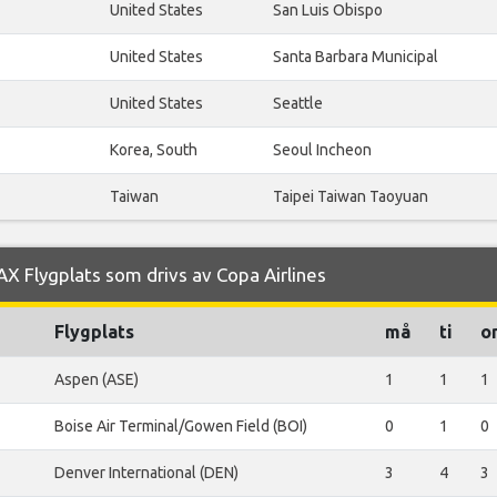
United States
San Luis Obispo
United States
Santa Barbara Municipal
United States
Seattle
Korea, South
Seoul Incheon
Taiwan
Taipei Taiwan Taoyuan
AX Flygplats som drivs av Copa Airlines
Flygplats
må
ti
o
Aspen (ASE)
1
1
1
Boise Air Terminal/Gowen Field (BOI)
0
1
0
Denver International (DEN)
3
4
3