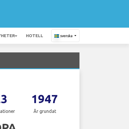
YHETER
HOTELL
svenska
23
1947
ationer
År grundat
OPA