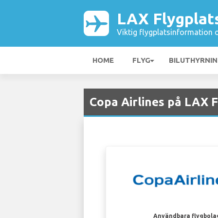
LAX Flygplat
Viktig flygplatsinformation 
HOME
FLYG
BILUTHYRNI
Copa Airlines på LAX F
Användbara flygbola