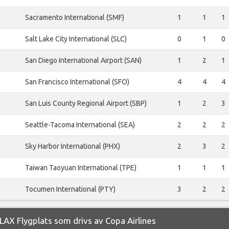
Sacramento International (SMF)
1
1
1
Salt Lake City International (SLC)
0
1
0
San Diego International Airport (SAN)
1
2
1
San Francisco International (SFO)
4
4
4
San Luis County Regional Airport (SBP)
1
2
3
Seattle-Tacoma International (SEA)
2
2
2
Sky Harbor International (PHX)
2
3
2
Taiwan Taoyuan International (TPE)
1
1
1
Tocumen International (PTY)
3
2
2
AX Flygplats som drivs av Copa Airlines