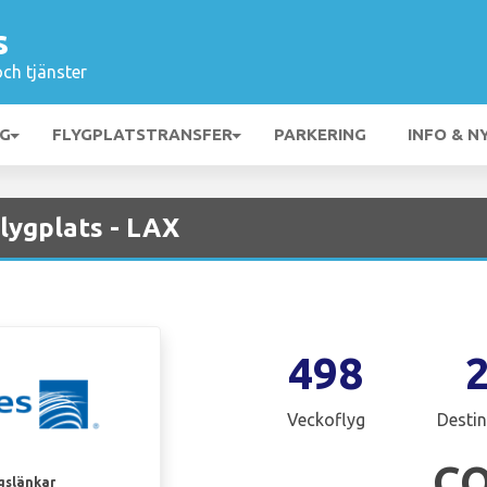
s
och tjänster
NG
FLYGPLATSTRANSFER
PARKERING
INFO & N
lygplats - LAX
498
Veckoflyg
Destin
C
gslänkar