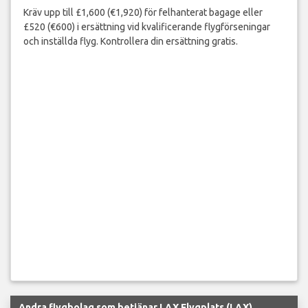
Kräv upp till £1,600 (€1,920) för felhanterat bagage eller
£520 (€600) i ersättning vid kvalificerande flygförseningar
och inställda flyg. Kontrollera din ersättning gratis.
Andra flygbolag som betjänar LAX Flygplats (LAX)