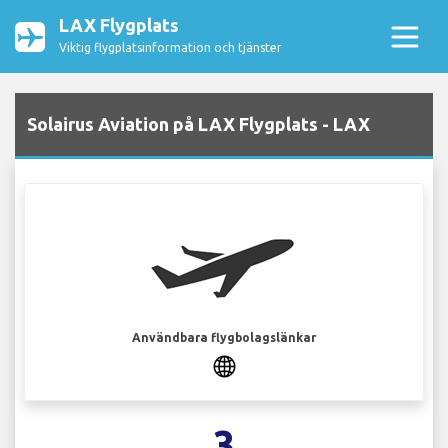
LAX Flygplats
Viktig flygplatsinformation och tjänster
Solairus Aviation på LAX Flygplats - LAX
Användbara flygbolagslänkar
3