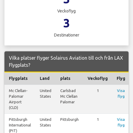
Veckoflyg
3
Destinationer
Vilka platser flyger Solairus Aviation till och från LAX
Flygplats?
Flygplats
Land
plats
Veckoflyg
Flyg
Mc Clellan-
United
Carlsbad
1
Visa
Palomar
States
Mc Clellan
flyg
Airport
Palomar
(CLD)
Pittsburgh
United
Pittsburgh
1
Visa
International
States
flyg
(PIT)