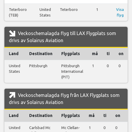
Teterboro
United
Teterboro
1
Visa
(TEB)
States
flyg
Veckoschemalagda flyg till LAX Flygplats som
drivs av Solairus Aviation
Land
Destination
Flygplats
må
ti
on
United
Pittsburgh
Pittsburgh
1
0
0
States
International
(PIT)
Veckoschemalagda flyg från LAX Flygplats som
drivs av Solairus Aviation
Land
Destination
Flygplats
må
ti
on
t
United
Carlsbad Mc
Mc Clellan-
1
0
0
0