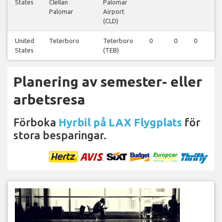
States
Clellan
Palomar
Palomar
Airport
(CLD)
United
Teterboro
Teterboro
0
0
0
0
States
(TEB)
Planering av semester- eller
arbetsresa
Förboka
Hyrbil på LAX Flygplats
för
stora besparingar.