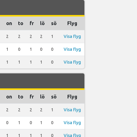
on
to
fr
lö
sö
Flyg
2
2
2
2
1
Visa flyg
1
0
1
0
0
Visa flyg
1
1
1
1
0
Visa flyg
on
to
fr
lö
sö
Flyg
2
2
2
2
1
Visa flyg
0
1
0
1
0
Visa flyg
1
1
1
1
0
Visa flyg