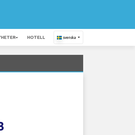
YHETER
HOTELL
svenska
3