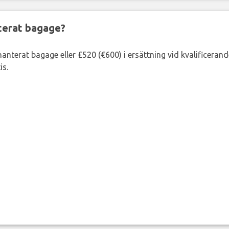
nterat bagage?
lhanterat bagage eller £520 (€600) i ersättning vid kvalificeran
is.