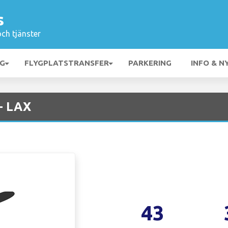
s
och tjänster
NG
FLYGPLATSTRANSFER
PARKERING
INFO & N
 - LAX
43