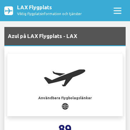
LAX Flygplats
Viktig flygplatsinformation och tjänster
Azul på LAX Flygplats - LAX
Användbara flygbolagslänkar
89