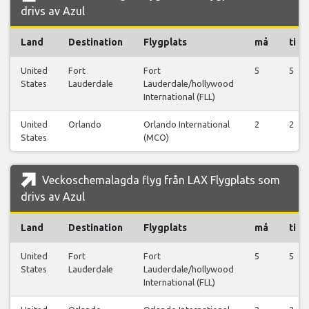
drivs av Azul
Land
Destination
Flygplats
må
ti
United
Fort
Fort
5
5
States
Lauderdale
Lauderdale/hollywood
International (FLL)
United
Orlando
Orlando International
2
2
States
(MCO)
Veckoschemalagda flyg från LAX Flygplats som
drivs av Azul
Land
Destination
Flygplats
må
ti
United
Fort
Fort
5
5
States
Lauderdale
Lauderdale/hollywood
International (FLL)