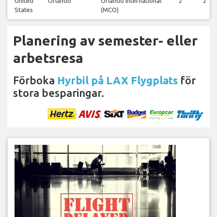
United
Orlando
Orlando International
2
2
States
(MCO)
Planering av semester- eller
arbetsresa
Förboka
Hyrbil på LAX Flygplats
för
stora besparingar.