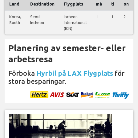
Land
Destination
Flygplats
må
ti
on
Korea,
Seoul
Incheon
1
1
2
South
Incheon
International
(ICN)
Planering av semester- eller
arbetsresa
Förboka
Hyrbil på LAX Flygplats
för
stora besparingar.