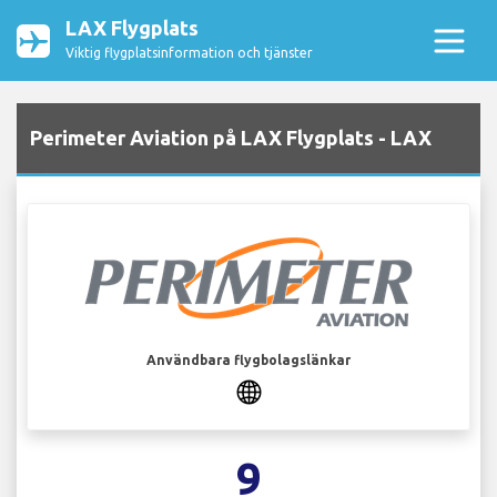
LAX Flygplats
Viktig flygplatsinformation och tjänster
Perimeter Aviation på LAX Flygplats - LAX
Användbara flygbolagslänkar
9