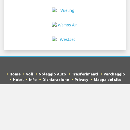
Home
voli
Noleggio Auto
Trasferimenti
Parcheggio
Hotel
Info
Dichiarazione
Privacy
Mappa del sito
COPYRIGHT © 2026 Try Quantum OU trading as
"TripTQ" and laxairport.net (also known as TripTQ
Aeroporto LAX) / All Rights Reserved.
DICHIARAZIONE DI NON RESPONSABILITÀ - Questo sito non è il sito
ufficiale di Aeroporto LAX