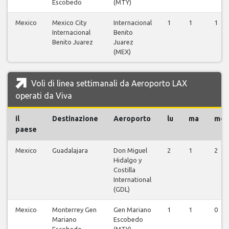
Escobedo
(MTY)
Mexico
Mexico City
Internacional
1
1
1
Internacional
Benito
Benito Juarez
Juarez
(MEX)
Voli di linea settimanali da Aeroporto LAX
operati da Viva
il
Destinazione
Aeroporto
lu
ma
me
paese
Mexico
Guadalajara
Don Miguel
2
1
2
Hidalgo y
Costilla
International
(GDL)
Mexico
Monterrey Gen
Gen Mariano
1
1
0
Mariano
Escobedo