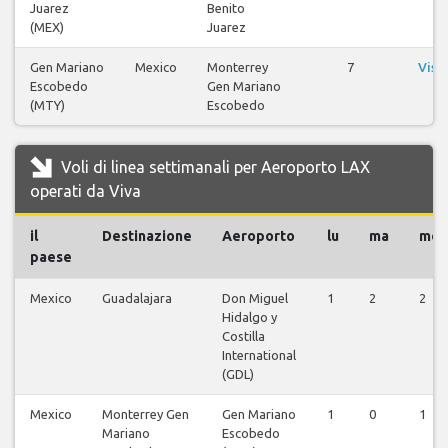
Juarez
Benito
(MEX)
Juarez
Gen Mariano
Mexico
Monterrey
7
Visu
Escobedo
Gen Mariano
v
(MTY)
Escobedo
Voli di linea settimanali per Aeroporto LAX
operati da Viva
il
Destinazione
Aeroporto
lu
ma
me
paese
Mexico
Guadalajara
Don Miguel
1
2
2
Hidalgo y
Costilla
International
(GDL)
Mexico
Monterrey Gen
Gen Mariano
1
0
1
Mariano
Escobedo