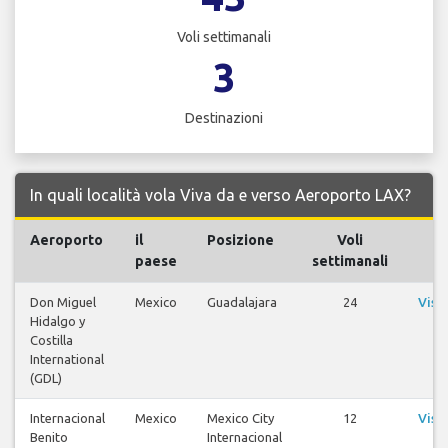
Voli settimanali
3
Destinazioni
In quali località vola Viva da e verso Aeroporto LAX?
Aeroporto
il
Posizione
Voli
V
paese
settimanali
Don Miguel
Mexico
Guadalajara
24
Visu
Hidalgo y
v
Costilla
International
(GDL)
Internacional
Mexico
Mexico City
12
Visu
Benito
Internacional
v