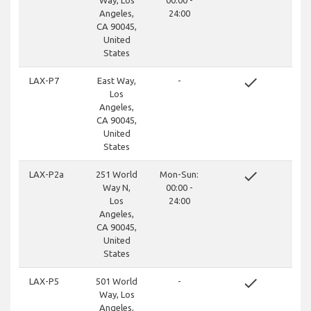
Way, Los
00:00 -
Angeles,
24:00
CA 90045,
United
States
done
LAX-P7
East Way,
-
Los
Angeles,
CA 90045,
United
States
done
LAX-P2a
251 World
Mon-Sun:
Way N,
00:00 -
Los
24:00
Angeles,
CA 90045,
United
States
done
LAX-P5
501 World
-
Way, Los
Angeles,