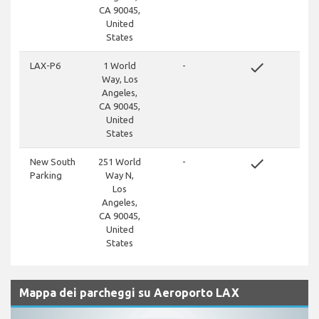
CA 90045,
United
States
done
LAX-P6
1 World
-
Way, Los
Angeles,
CA 90045,
United
States
done
New South
251 World
-
Parking
Way N,
Los
Angeles,
CA 90045,
United
States
Mappa dei parcheggi su Aeroporto LAX