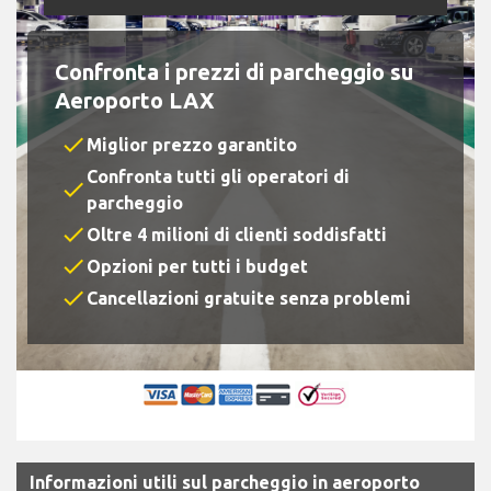
Confronta i prezzi di parcheggio su
Aeroporto LAX
check
Miglior prezzo garantito
Confronta tutti gli operatori di
check
parcheggio
check
Oltre 4 milioni di clienti soddisfatti
check
Opzioni per tutti i budget
check
Cancellazioni gratuite senza problemi
Informazioni utili sul parcheggio in aeroporto