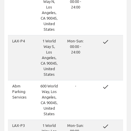
Way N,
00:00 -
Los
24:00
Angeles,
CA 90045,
United
States
done
LAX-P4
1 World
Mon-Sun:
Way S,
00:00 -
Los
24:00
Angeles,
CA 90045,
United
States
done
Abm
600 World
-
Parking
Way, Los
Services
Angeles,
CA 90045,
United
States
done
LAX-P3
1 World
Mon-Sun: