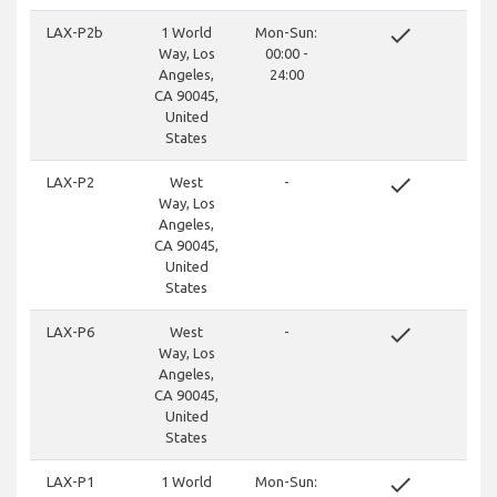
done
LAX-P2b
1 World
Mon-Sun:
Way, Los
00:00 -
Angeles,
24:00
CA 90045,
United
States
done
LAX-P2
West
-
Way, Los
Angeles,
CA 90045,
United
States
done
LAX-P6
West
-
Way, Los
Angeles,
CA 90045,
United
States
done
LAX-P1
1 World
Mon-Sun: