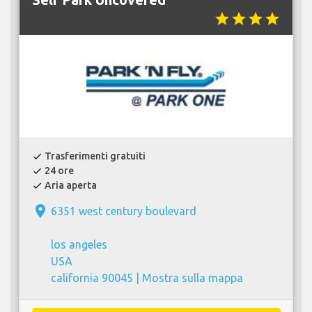
star
star
star
star
Trasferimenti gratuiti
check
24 ore
check
Aria aperta
check
place
6351 west century boulevard
los angeles
USA
california 90045 |
Mostra sulla mappa