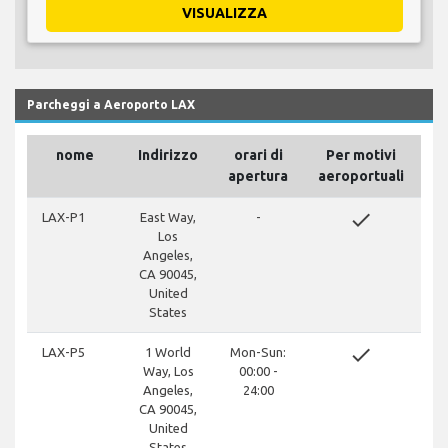
VISUALIZZA
Parcheggi a Aeroporto LAX
nome
Indirizzo
orari di
Per motivi
apertura
aeroportuali
done
LAX-P1
East Way,
-
Los
Angeles,
CA 90045,
United
States
done
LAX-P5
1 World
Mon-Sun:
Way, Los
00:00 -
Angeles,
24:00
CA 90045,
United
States