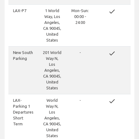
done
LAX-P7
1 World
Mon-Sun:
Way, Los
00:00 -
Angeles,
24:00
CA 90045,
United
States
done
New South
201 World
-
Parking
Way N,
Los
Angeles,
CA 90045,
United
States
done
LAX-
World
-
Parking 1
Way N,
Departures
Los
Short
Angeles,
Term
CA 90045,
United
States