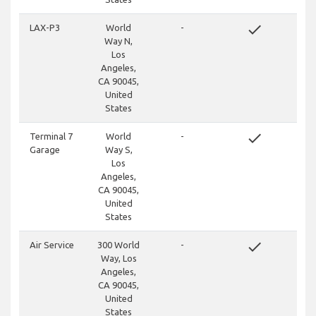
done
LAX-P3
World
-
Way N,
Los
Angeles,
CA 90045,
United
States
done
Terminal 7
World
-
Garage
Way S,
Los
Angeles,
CA 90045,
United
States
done
Air Service
300 World
-
Way, Los
Angeles,
CA 90045,
United
States