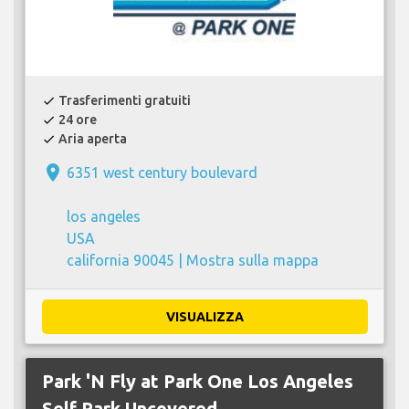
Trasferimenti gratuiti
check
24 ore
check
Aria aperta
check
place
6351 west century boulevard
los angeles
USA
california 90045 |
Mostra sulla mappa
VISUALIZZA
Park 'N Fly at Park One Los Angeles
Self Park Uncovered