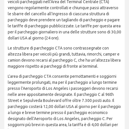
veicoli parcheggiati nell'Area del Terminal Centrale (CTA)
vengono regolarmente controllati e chiunque passi attraverso
le sbarre del cancello all'ingresso di ciascuna struttura di
parcheggio deve prendere un tagliando di parcheggio e pagare
le tariffe di parcheggio pubblicizzate. Le tariffe per questa area
per il parcheggio giornaliero in una delle strutture sono di 30,00
dollari USA al giorno (24 ore).
Le strutture di parcheggio CTA sono contrassegnate con
altezza libera per veicoli più grandi, tuttavia, rimorchi, camper e
camion devono recarsi al parcheggio C, che ha un'altezza libera
maggiore rispetto ai parcheggi di fronte ai terminal.
L'area di parcheggio CTA consente pernottamenti e soggiorni
leggermente prolungati, ma per il parcheggio a lungo termine
presso l'Aeroporto di Los Angeles i passeggeri devono recarsi
nelle aree appositamente designate. Il parcheggio C al 96th
Street e Sepulveda Boulevard offre oltre 7.300 posti auto. Il
parcheggio costerà 12,00 dollari USA al giorno per il parcheggio
a lungo e breve termine presso il parcheggio economico
designato dell'Aeroporto di Los Angeles, parcheggio C. Per
soggiorni più brevi in questa area, la tariffa è di 4,00 dollari per