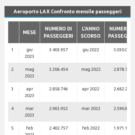
Aeroporto LAX Confronto mensile passeggeri
NUMERO DI
L'ANNO
NUMERO D
MESE
PASSEGGERI
SCORSO
PASSEGGER
1
giu
3.403.957
giu 2022
3.030.001
2023
2
mag
3.206.454
mag 2022
2.878.700
2023
3
apr
2.858.746
apr 2022
2.682.270
2023
4
mar
2.963.952
mar 2022
2.590.838
2023
5
feb
2.402.757
feb 2022
1.971.102
2023