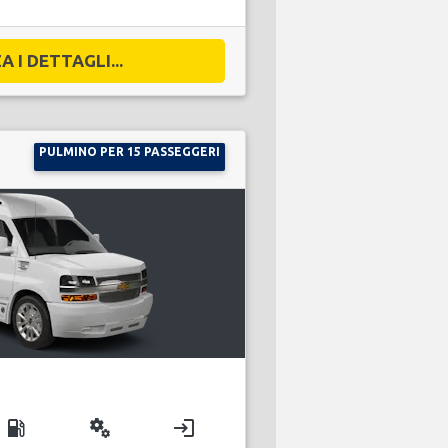
A I DETTAGLI...
PULMINO PER 15 PASSEGGERI
local_gas_station
miscellaneous_services
login