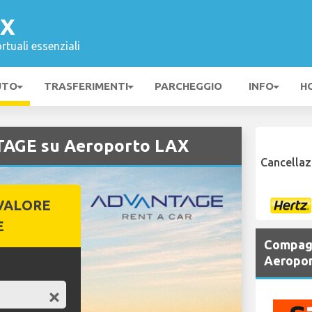
AX
rtuali essenziali
UTO
TRASFERIMENTI
PARCHEGGIO
INFO
H
TAGE su Aeroporto LAX
Cancellaz
VALORE
E
Compagn
Aeropo