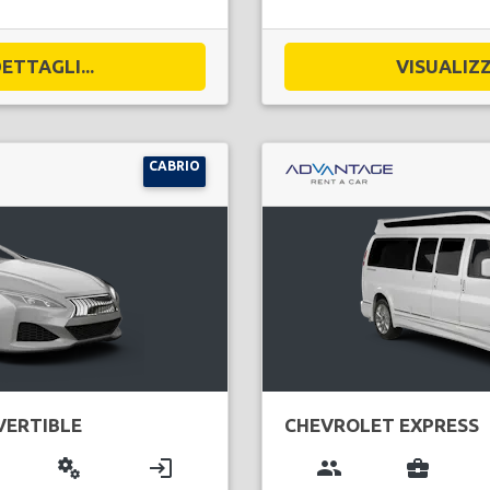
ETTAGLI...
VISUALIZZ
CABRIO
ERTIBLE
CHEVROLET EXPRESS
miscellaneous_services
login
group
business_center