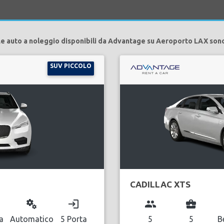
e auto a noleggio disponibili da Advantage su Aeroporto LAX son
SUV PICCOLO
CADILLAC XTS
miscellaneous_services
login
group
business_center
a
Automatico
5 Porta
5
5
B