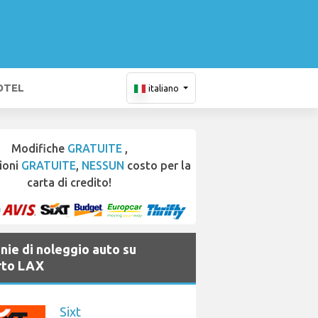
OTEL
italiano
Modifiche
GRATUITE
,
ioni
GRATUITE
,
NESSUN
costo per la
carta di credito!
ie di noleggio auto su
rto LAX
Sixt