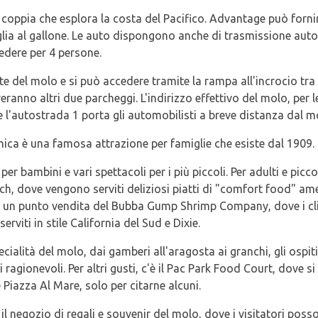
a coppia che esplora la costa del Pacifico. Advantage può forn
glia al gallone. Le auto dispongono anche di trasmissione aut
edere per 4 persone.
nte del molo e si può accedere tramite la rampa all'incrocio t
eranno altri due parcheggi. L'indirizzo effettivo del molo, per 
 l'autostrada 1 porta gli automobilisti a breve distanza dal m
nica è una famosa attrazione per famiglie che esiste dal 1909.
er bambini e vari spettacoli per i più piccoli. Per adulti e piccol
anch, dove vengono serviti deliziosi piatti di "comfort food" a
, e un punto vendita del Bubba Gump Shrimp Company, dove i c
erviti in stile California del Sud e Dixie.
pecialità del molo, dai gamberi all'aragosta ai granchi, gli osp
zi ragionevoli. Per altri gusti, c'è il Pac Park Food Court, dove
Piazza Al Mare, solo per citarne alcuni.
l negozio di regali e souvenir del molo, dove i visitatori pos