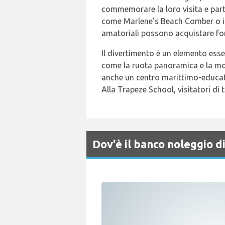
commemorare la loro visita e part
come Marlene's Beach Comber o il C
amatoriali possono acquistare forn
Il divertimento è un elemento essenz
come la ruota panoramica e la mon
anche un centro marittimo-educati
Alla Trapeze School, visitatori di 
Dov'è il banco noleggio