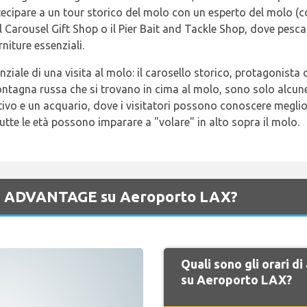
ecipare a un tour storico del molo con un esperto del molo (c
arousel Gift Shop o il Pier Bait and Tackle Shop, dove pescato
iture essenziali.
iale di una visita al molo: il carosello storico, protagonista di
tagna russa che si trovano in cima al molo, sono solo alcune d
vo e un acquario, dove i visitatori possono conoscere meglio g
tutte le età possono imparare a "volare" in alto sopra il molo.
 di ADVANTAGE su Aeroporto LAX?
Quali sono gli orari 
su Aeroporto LAX?