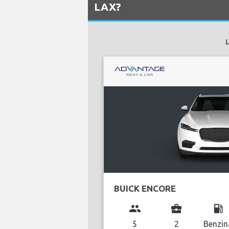
LAX?
L
BUICK ENCORE
group
business_center
local_gas_station
5
2
Benzin