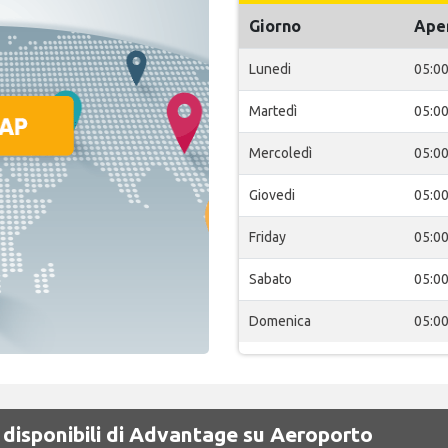
Giorno
Ape
Lunedi
05:0
Martedì
05:0
Mercoledì
05:0
Giovedi
05:0
Friday
05:0
Sabato
05:0
Domenica
05:0
 disponibili di Advantage su Aeroporto