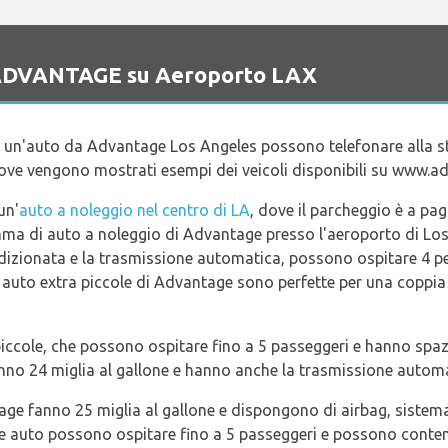
o ADVANTAGE su Aeroporto LAX
re un'auto da Advantage Los Angeles possono telefonare alla s
dove vengono mostrati esempi dei veicoli disponibili su www.a
un'
auto a noleggio nel centro di LA
, dove il parcheggio è a pa
mma di auto a noleggio di Advantage presso l'aeroporto di Los
ondizionata e la trasmissione automatica, possono ospitare 4 
Le auto extra piccole di Advantage sono perfette per una coppia 
iccole, che possono ospitare fino a 5 passeggeri e hanno spazi
nno 24 miglia al gallone e hanno anche la trasmissione automa
age fanno 25 miglia al gallone e dispongono di airbag, sistem
 auto possono ospitare fino a 5 passeggeri e possono contener