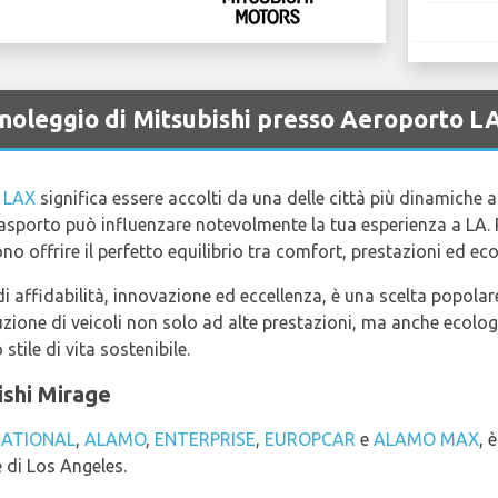
a noleggio di Mitsubishi presso Aeroporto L
i LAX
significa essere accolti da una delle città più dinamiche
trasporto può influenzare notevolmente la tua esperienza a LA. Pe
no offrire il perfetto equilibrio tra comfort, prestazioni ed e
affidabilità, innovazione ed eccellenza, è una scelta popolare t
ione di veicoli non solo ad alte prestazioni, ma anche ecologici
tile di vita sostenibile.
ishi Mirage
ATIONAL
,
ALAMO
,
ENTERPRISE
,
EUROPCAR
e
ALAMO MAX
, 
e di Los Angeles.