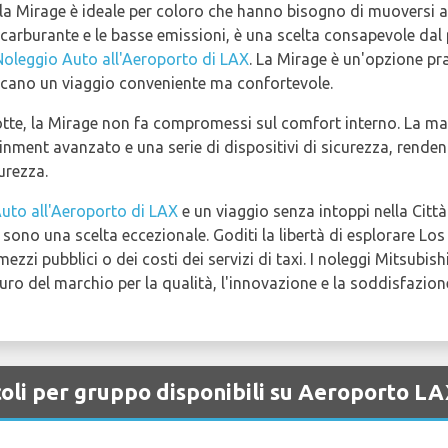
la Mirage è ideale per coloro che hanno bisogno di muoversi a
arburante e le basse emissioni, è una scelta consapevole dal p
Noleggio Auto all'Aeroporto di LAX
. La Mirage è un'opzione pra
cercano un viaggio conveniente ma confortevole.
otte, la Mirage non fa compromessi sul comfort interno. La m
inment avanzato e una serie di dispositivi di sicurezza, renden
urezza.
uto all'Aeroporto di LAX
e un viaggio senza intoppi nella Città 
e, sono una scelta eccezionale. Goditi la libertà di esplorare L
mezzi pubblici o dei costi dei servizi di taxi. I noleggi Mitsubi
o del marchio per la qualità, l'innovazione e la soddisfazione
coli per gruppo disponibili su Aeroporto L