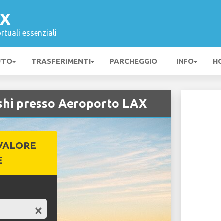
AX
rtuali essenziali
UTO
TRASFERIMENTI
PARCHEGGIO
INFO
H
shi presso Aeroporto LAX
VALORE
E