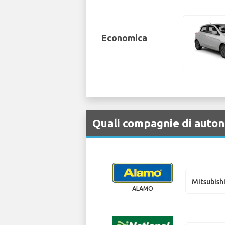
Economica
Quali compagnie di auton
Mitsubish
ALAMO