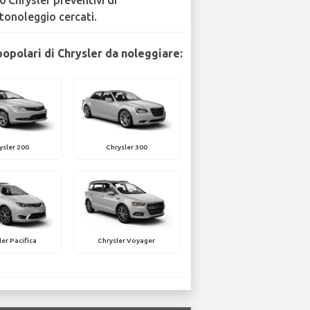
0 Chrysler preventivi di
tonoleggio cercati.
popolari di Chrysler da noleggiare:
ysler 200
Chrysler 300
ler Pacifica
Chrysler Voyager