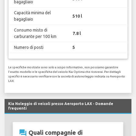
bagagliaio
Capacità minima del
510 l
bagagliaio
Consumo misto di
7.8 l
carburante per 100 km
Numero di posti
5
Le specifiche mostrate sono solo a scopo informativo, non possiamo garantire
l'esatto modello e le specifiche del veicolo Kia Optima che riceverai. Per dettagli
specifici è necessario verificare con la società di autonoleggio indicata su Aeroporto
LAX.
Kia Noleggio di veicoli presso Aeroporto LAX - Domande
frequenti
question_answer
Quali compagnie di