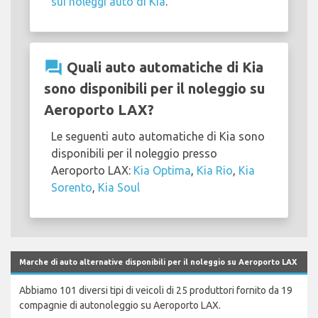
sui noleggi auto di Kia
.
question_answer
Quali auto automatiche di Kia
sono disponibili per il noleggio su
Aeroporto LAX?
Le seguenti auto automatiche di Kia sono
disponibili per il noleggio presso
Aeroporto LAX:
Kia Optima
,
Kia Rio
,
Kia
Sorento
,
Kia Soul
Marche di auto alternative disponibili per il noleggio su Aeroporto LAX
Abbiamo 101 diversi tipi di veicoli di 25 produttori fornito da 19
compagnie di autonoleggio su Aeroporto LAX.