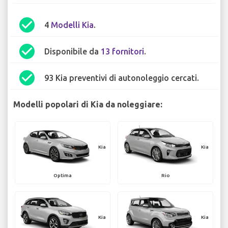
check_circle
4
Modelli Kia
.
check_circle
Disponibile da
13 fornitori
.
check_circle
93 Kia preventivi di autonoleggio cercati.
Modelli popolari di Kia da noleggiare:
Kia
Kia
Optima
Rio
Kia
Kia