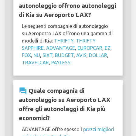
autonoleggio offrono autonoleggi
di Kia su Aeroporto LAX?
Le seguenti compagnie di autonoleggio
su Aeroporto LAX offrono una gamma di
modelli di Kia:
THRIFTY
,
THRIFTY
SAPPHIRE
,
ADVANTAGE
,
EUROPCAR
,
EZ
,
FOX
,
NU
,
SIXT
,
BUDGET
,
AVIS
,
DOLLAR
,
TRAVELCAR
,
PAYLESS
question_answer
Quale compagnia di
autonoleggio su Aeroporto LAX
offre gli autonoleggi di Kia più
economici?
ADVANTAGE offre spesso i
prezzi migliori