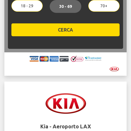
18 - 29
70+
30 - 69
CERCA
Kia - Aeroporto LAX