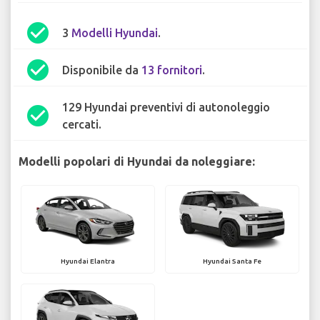
check_circle
3
Modelli Hyundai
.
check_circle
Disponibile da
13 fornitori
.
129 Hyundai preventivi di autonoleggio
check_circle
cercati.
Modelli popolari di Hyundai da noleggiare:
Hyundai Elantra
Hyundai Santa Fe