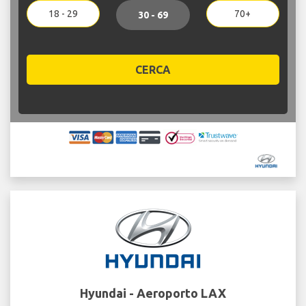
18 - 29
70+
30 - 69
CERCA
Hyundai - Aeroporto LAX