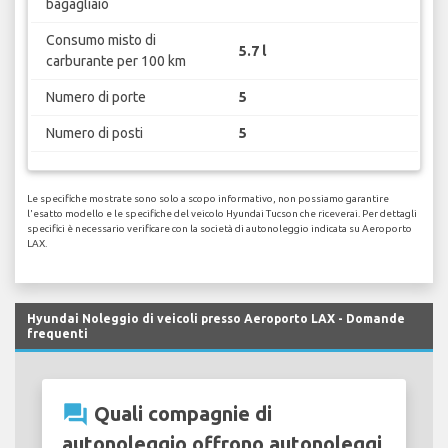
bagagliaio
Consumo misto di
5.7 l
carburante per 100 km
Numero di porte
5
Numero di posti
5
Le specifiche mostrate sono solo a scopo informativo, non possiamo garantire
l'esatto modello e le specifiche del veicolo Hyundai Tucson che riceverai. Per dettagli
specifici è necessario verificare con la società di autonoleggio indicata su Aeroporto
LAX.
Hyundai Noleggio di veicoli presso Aeroporto LAX - Domande
frequenti
question_answer
Quali compagnie di
autonoleggio offrono autonoleggi