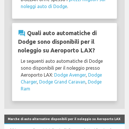
noleggi auto di Dodge
.
question_answer
Quali auto automatiche di
Dodge sono disponibili per il
noleggio su Aeroporto LAX?
Le seguenti auto automatiche di Dodge
sono disponibili per il noleggio presso
Aeroporto LAX:
Dodge Avenger
,
Dodge
Charger
,
Dodge Grand Caravan
,
Dodge
Ram
Marche di auto alternative disponibili per il noleggio su Aeroporto LAX