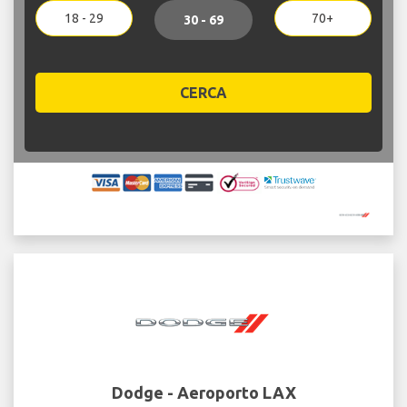
18 - 29
70+
30 - 69
CERCA
Dodge - Aeroporto LAX