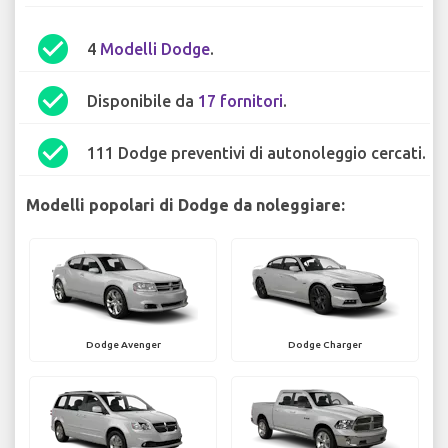
check_circle
4
Modelli Dodge
.
check_circle
Disponibile da
17 fornitori
.
check_circle
111 Dodge preventivi di autonoleggio cercati.
Modelli popolari di Dodge da noleggiare:
Dodge Avenger
Dodge Charger