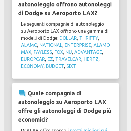
autonoleggio offrono autonoleggi
di Dodge su Aeroporto LAX?
Le seguenti compagnie di autonoleggio
su Aeroporto LAX offrono una gamma di
modelli di Dodge:
DOLLAR
,
THRIFTY
,
ALAMO
,
NATIONAL
,
ENTERPRISE
,
ALAMO
MAX
,
PAYLESS
,
FOX
,
NU
,
ADVANTAGE
,
EUROPCAR
,
EZ
,
TRAVELCAR
,
HERTZ
,
ECONOMY
,
BUDGET
,
SIXT
question_answer
Quale compagnia di
autonoleggio su Aeroporto LAX
offre gli autonoleggi di Dodge più
economici?
DOLLAR offre spesso i
prezzi migliori sui