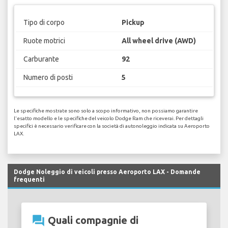
Tipo di corpo
Pickup
Ruote motrici
All wheel drive (AWD)
Carburante
92
Numero di posti
5
Le specifiche mostrate sono solo a scopo informativo, non possiamo garantire
l'esatto modello e le specifiche del veicolo Dodge Ram che riceverai. Per dettagli
specifici è necessario verificare con la società di autonoleggio indicata su Aeroporto
LAX.
Dodge Noleggio di veicoli presso Aeroporto LAX - Domande
frequenti
question_answer
Quali compagnie di