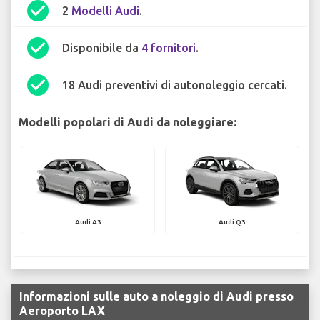
check_circle
2
Modelli Audi
.
check_circle
Disponibile da
4 fornitori
.
check_circle
18 Audi preventivi di autonoleggio cercati.
Modelli popolari di Audi da noleggiare:
Audi A3
Audi Q3
Informazioni sulle auto a noleggio di Audi presso
Aeroporto LAX