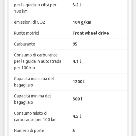
per la guida in città per
5.2 l
100 km
emissioni di CO2
104 g/km
Ruote motrici
Front wheel drive
Carburante
95
Consumo di carburante
per la guida in autostrada
4.1 l
per 100 km
Capacità massima del
1200 l
bagagliaio
Capacità minima del
380 l
bagagliaio
Consumo misto di
4.5 l
carburante per 100 km
Numero di porte
5