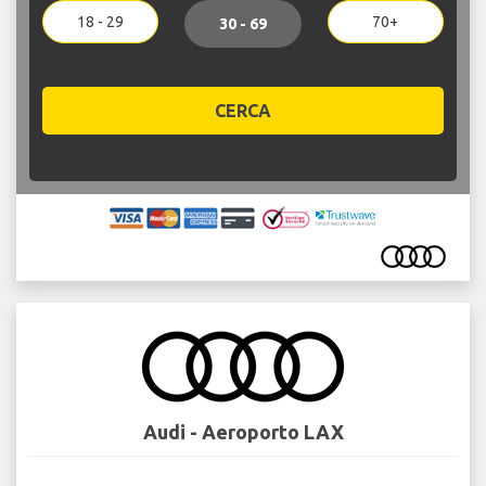
18 - 29
70+
30 - 69
CERCA
Audi - Aeroporto LAX