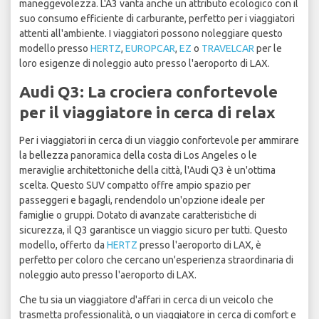
maneggevolezza. L'A3 vanta anche un attributo ecologico con il
suo consumo efficiente di carburante, perfetto per i viaggiatori
attenti all'ambiente. I viaggiatori possono noleggiare questo
modello presso
HERTZ
,
EUROPCAR
,
EZ
o
TRAVELCAR
per le
loro esigenze di noleggio auto presso l'aeroporto di LAX.
Audi Q3: La crociera confortevole
per il viaggiatore in cerca di relax
Per i viaggiatori in cerca di un viaggio confortevole per ammirare
la bellezza panoramica della costa di Los Angeles o le
meraviglie architettoniche della città, l'Audi Q3 è un'ottima
scelta. Questo SUV compatto offre ampio spazio per
passeggeri e bagagli, rendendolo un'opzione ideale per
famiglie o gruppi. Dotato di avanzate caratteristiche di
sicurezza, il Q3 garantisce un viaggio sicuro per tutti. Questo
modello, offerto da
HERTZ
presso l'aeroporto di LAX, è
perfetto per coloro che cercano un'esperienza straordinaria di
noleggio auto presso l'aeroporto di LAX.
Che tu sia un viaggiatore d'affari in cerca di un veicolo che
trasmetta professionalità, o un viaggiatore in cerca di comfort e