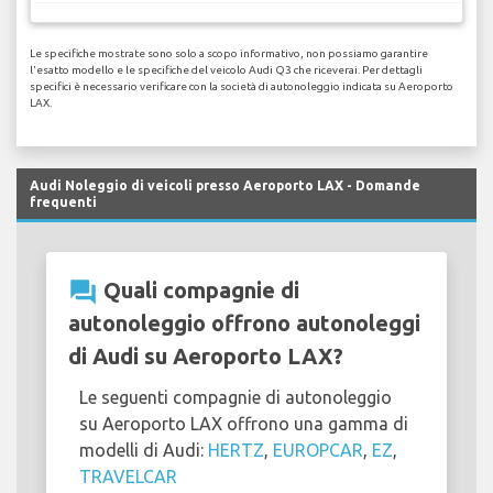
Le specifiche mostrate sono solo a scopo informativo, non possiamo garantire
l'esatto modello e le specifiche del veicolo Audi Q3 che riceverai. Per dettagli
specifici è necessario verificare con la società di autonoleggio indicata su Aeroporto
LAX.
Audi Noleggio di veicoli presso Aeroporto LAX - Domande
frequenti
question_answer
Quali compagnie di
autonoleggio offrono autonoleggi
di Audi su Aeroporto LAX?
Le seguenti compagnie di autonoleggio
su Aeroporto LAX offrono una gamma di
modelli di Audi:
HERTZ
,
EUROPCAR
,
EZ
,
TRAVELCAR