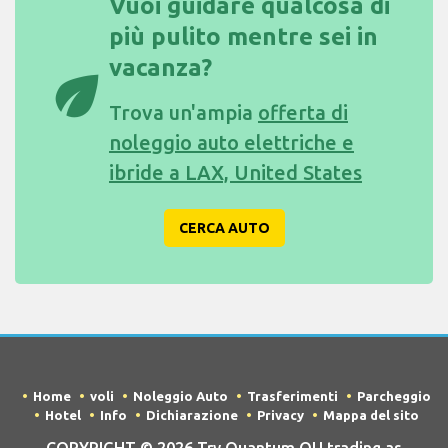
Vuoi guidare qualcosa di
più pulito mentre sei in
vacanza?
eco
Trova un'ampia
offerta di
noleggio auto elettriche e
ibride a LAX, United States
CERCA AUTO
Home
voli
Noleggio Auto
Trasferimenti
Parcheggio
Hotel
Info
Dichiarazione
Privacy
Mappa del sito
COPYRIGHT © 2026 Try Quantum OU trading as