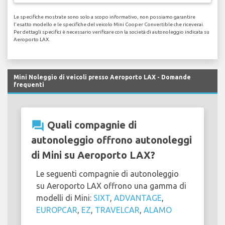
Le specifiche mostrate sono solo a scopo informativo, non possiamo garantire
l'esatto modello e le specifiche del veicolo Mini Cooper Convertible che riceverai.
Per dettagli specifici è necessario verificare con la società di autonoleggio indicata su
Aeroporto LAX.
Mini Noleggio di veicoli presso Aeroporto LAX - Domande
frequenti
question_answer
Quali compagnie di
autonoleggio offrono autonoleggi
di Mini su Aeroporto LAX?
Le seguenti compagnie di autonoleggio
su Aeroporto LAX offrono una gamma di
modelli di Mini:
SIXT
,
ADVANTAGE
,
EUROPCAR
,
EZ
,
TRAVELCAR
,
ALAMO