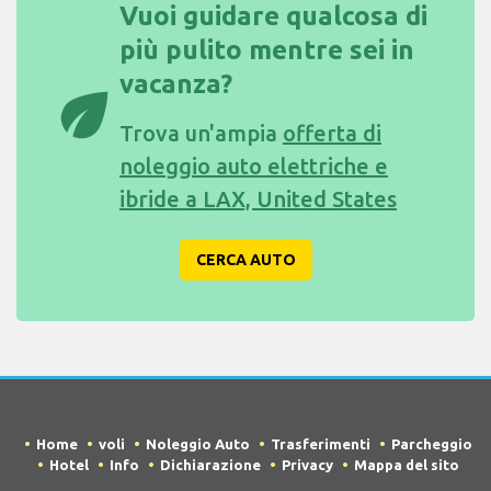
Vuoi guidare qualcosa di
più pulito mentre sei in
vacanza?
eco
Trova un'ampia
offerta di
noleggio auto elettriche e
ibride a LAX, United States
CERCA AUTO
Home
voli
Noleggio Auto
Trasferimenti
Parcheggio
Hotel
Info
Dichiarazione
Privacy
Mappa del sito