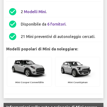
check_circle
2
Modelli Mini
.
check_circle
Disponibile da
6 fornitori
.
check_circle
21 Mini preventivi di autonoleggio cercati.
Modelli popolari di Mini da noleggiare:
Mini Cooper Convertible
Mini Countryman