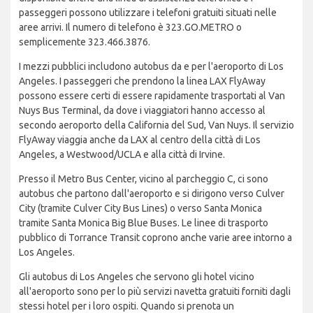
passeggeri possono utilizzare i telefoni gratuiti situati nelle
aree arrivi. Il numero di telefono è 323.GO.METRO o
semplicemente 323.466.3876.
I mezzi pubblici includono autobus da e per l'aeroporto di Los
Angeles. I passeggeri che prendono la linea LAX FlyAway
possono essere certi di essere rapidamente trasportati al Van
Nuys Bus Terminal, da dove i viaggiatori hanno accesso al
secondo aeroporto della California del Sud, Van Nuys. Il servizio
FlyAway viaggia anche da LAX al centro della città di Los
Angeles, a Westwood/UCLA e alla città di Irvine.
Presso il Metro Bus Center, vicino al parcheggio C, ci sono
autobus che partono dall'aeroporto e si dirigono verso Culver
City (tramite Culver City Bus Lines) o verso Santa Monica
tramite Santa Monica Big Blue Buses. Le linee di trasporto
pubblico di Torrance Transit coprono anche varie aree intorno a
Los Angeles.
Gli autobus di Los Angeles che servono gli hotel vicino
all'aeroporto sono per lo più servizi navetta gratuiti forniti dagli
stessi hotel per i loro ospiti. Quando si prenota un