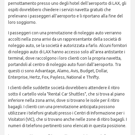
pernottamento presso uno degli hotel dell'aeroporto di LAX, gli
ospiti dovrebbero chiedere i servizi navetta gratuiti che
prelevano i passeggeri all'aeroporto e li riportano alla fine del
loro soggiorno.
I passeggeri con una prenotazione di noleggio auto verranno
accolti nella zona arrivi da un rappresentante della società di
noleggio auto, se la società è autorizzata a farlo. Alcuni fornitori
di noleggio auto di LAX hanno accesso solo all'area antistante i
terminal, dove raccolgono i loro clienti con la propria navetta,
portandoli al centro di noleggio auto fuori dall'aeroporto. Tra
questi ci sono Advantage, Alamo, Avis, Budget, Dollar,
Enterprise, Hertz, Fox, Payless, National e Thrifty.
I clienti delle suddette società dovrebbero attendere il ritiro
sotto il cartello viola "Rental Car Shuttles", che si trova al piano
inferiore nella zona arrivi, dove si trovano le isole per il ritiro
bagagli. I clienti con una prenotazione anticipata possono
utilizzare i telefoni gratuiti presso i Centri di Informazione per i
Visitatori (VIC), che si trovano anche nelle zone di ritiro bagagli. I
numeri di telefono pertinenti sono elencati in questa posizione.