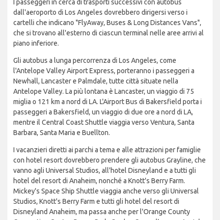
I passeggeri in cerca di trasporti successivi con autobus
dall'aeroporto di Los Angeles dovrebbero dirigersi verso i
cartelli che indicano "FlyAway, Buses & Long Distances Vans",
che si trovano all'esterno di ciascun terminal nelle aree arrivi al
piano inferiore.
Gli autobus a lunga percorrenza di Los Angeles, come
l'Antelope Valley Airport Express, porteranno i passeggeri a
Newhall, Lancaster e Palmdale, tutte città situate nella
Antelope Valley. La più lontana è Lancaster, un viaggio di 75
miglia o 121 km a nord di LA. L'Airport Bus di Bakersfield porta i
passeggeri a Bakersfield, un viaggio di due ore a nord di LA,
mentre il Central Coast Shuttle viaggia verso Ventura, Santa
Barbara, Santa Maria e Buellton.
I vacanzieri diretti ai parchi a tema e alle attrazioni per famiglie
con hotel resort dovrebbero prendere gli autobus Grayline, che
vanno agli Universal Studios, all'hotel Disneyland e a tutti gli
hotel del resort di Anaheim, nonché a Knott's Berry Farm.
Mickey's Space Ship Shuttle viaggia anche verso gli Universal
Studios, Knott's Berry Farm e tutti gli hotel del resort di
Disneyland Anaheim, ma passa anche per l'Orange County