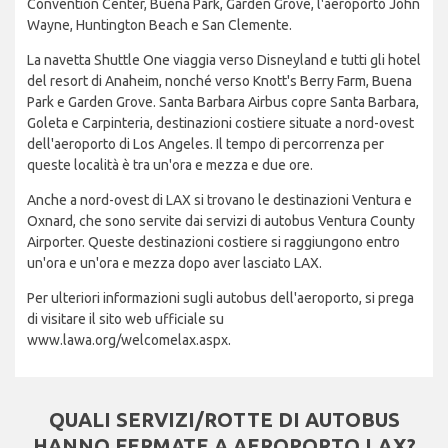
Convention Center, Buena Park, Garden Grove, l'aeroporto John
Wayne, Huntington Beach e San Clemente.
La navetta Shuttle One viaggia verso Disneyland e tutti gli hotel
del resort di Anaheim, nonché verso Knott's Berry Farm, Buena
Park e Garden Grove. Santa Barbara Airbus copre Santa Barbara,
Goleta e Carpinteria, destinazioni costiere situate a nord-ovest
dell'aeroporto di Los Angeles. Il tempo di percorrenza per
queste località è tra un'ora e mezza e due ore.
Anche a nord-ovest di LAX si trovano le destinazioni Ventura e
Oxnard, che sono servite dai servizi di autobus Ventura County
Airporter. Queste destinazioni costiere si raggiungono entro
un'ora e un'ora e mezza dopo aver lasciato LAX.
Per ulteriori informazioni sugli autobus dell'aeroporto, si prega
di visitare il sito web ufficiale su
www.lawa.org/welcomelax.aspx.
QUALI SERVIZI/ROTTE DI AUTOBUS
HANNO FERMATE A AEROPORTO LAX?