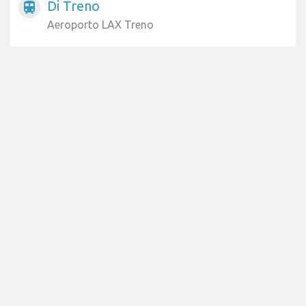
Di Treno
train
Aeroporto LAX Treno