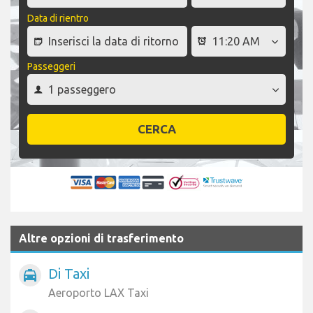
Data di rientro
Passeggeri
CERCA
Altre opzioni di trasferimento
Di Taxi
local_taxi
Aeroporto LAX Taxi