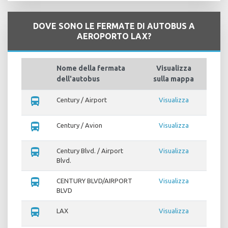
DOVE SONO LE FERMATE DI AUTOBUS A
AEROPORTO LAX?
Nome della fermata
Visualizza
dell'autobus
sulla mappa
directions_bus
Century / Airport
Visualizza
directions_bus
Century / Avion
Visualizza
directions_bus
Century Blvd. / Airport
Visualizza
Blvd.
directions_bus
CENTURY BLVD/AIRPORT
Visualizza
BLVD
directions_bus
LAX
Visualizza