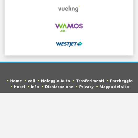
Home
voli
Noleggio Auto
Trasferimenti
Parcheggio
Hotel
Info
Dichiarazione
Privacy
Mappa del sito
COPYRIGHT © 2026 Try Quantum OU trading as
"TripTQ" and laxairport.net (also known as TripTQ
Aeroporto LAX) / All Rights Reserved.
DICHIARAZIONE DI NON RESPONSABILITÀ - Questo sito non è il sito
ufficiale di Aeroporto LAX