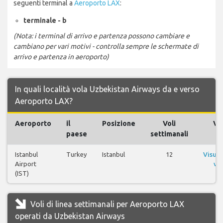
seguenti terminal a
Aeroporto LAX
:
terminale - b
(Nota: i terminal di arrivo e partenza possono cambiare e
cambiano per vari motivi - controlla sempre le schermate di
arrivo e partenza in aeroporto)
In quali località vola Uzbekistan Airways da e verso
Aeroporto LAX?
Aeroporto
il
Posizione
Voli
Vol
paese
settimanali
Istanbul
Turkey
Istanbul
12
Visual
Airport
vol
(IST)
Voli di linea settimanali per Aeroporto LAX
operati da Uzbekistan Airways