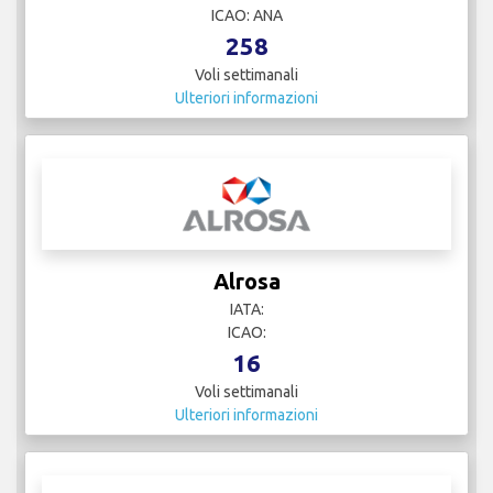
ICAO: ANA
258
Voli settimanali
Ulteriori informazioni
Alrosa
IATA:
ICAO:
16
Voli settimanali
Ulteriori informazioni