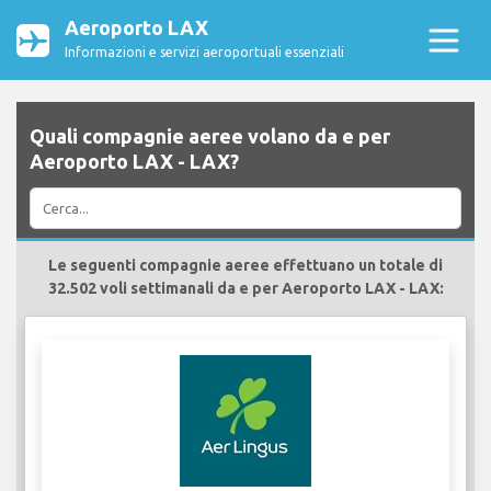
Aeroporto LAX
Informazioni e servizi aeroportuali essenziali
Quali compagnie aeree volano da e per
Aeroporto LAX - LAX?
Le seguenti compagnie aeree effettuano un totale di
32.502 voli settimanali da e per Aeroporto LAX - LAX: