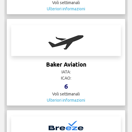
Voli settimanali
Ulteriori informazioni
Baker Aviation
IATA:
ICAO:
6
Voli settimanali
Ulteriori informazioni