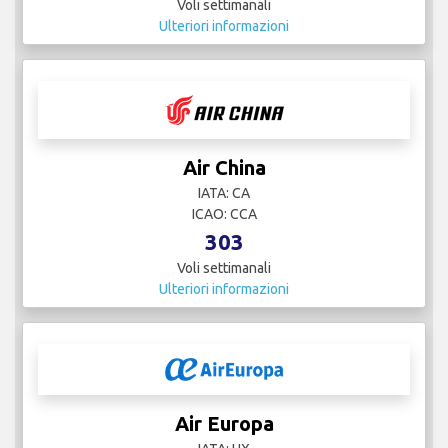
Voli settimanali
Ulteriori informazioni
Air China
IATA: CA
ICAO: CCA
303
Voli settimanali
Ulteriori informazioni
Air Europa