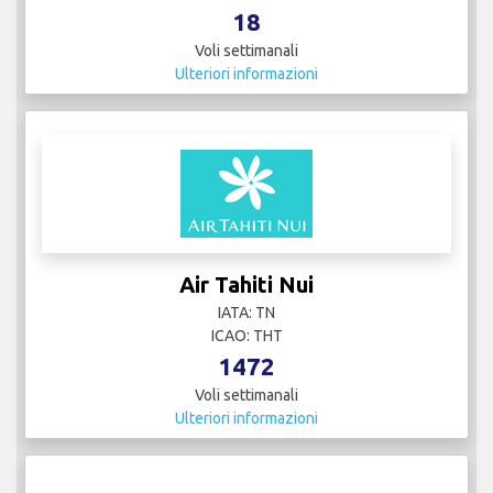
18
Voli settimanali
Ulteriori informazioni
Air Tahiti Nui
IATA: TN
ICAO: THT
1472
Voli settimanali
Ulteriori informazioni