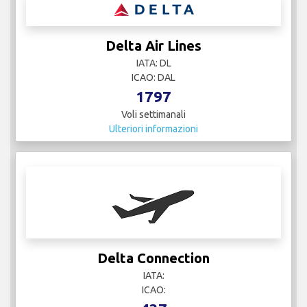
Delta Air Lines
IATA: DL
ICAO: DAL
1797
Voli settimanali
Ulteriori informazioni
Delta Connection
IATA:
ICAO: