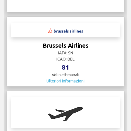
Brussels Airlines
IATA: SN
ICAO: BEL
81
Voli settimanali
Ulteriori informazioni