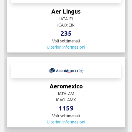
Aer Lingus
IATA: EI
ICAO: EIN
235
Voli settimanali
Ulteriori informazioni
Aeromexico
IATA: AM
ICAO: AMX
1159
Voli settimanali
Ulteriori informazioni