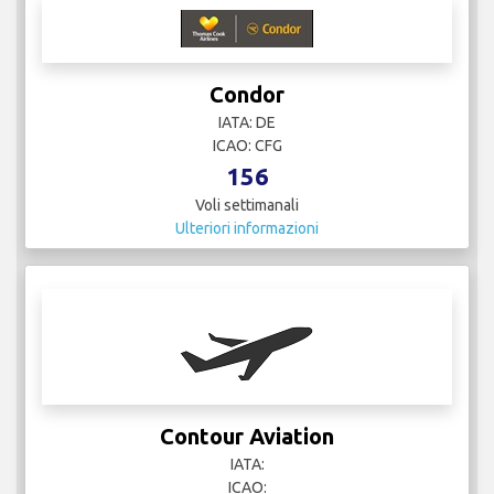
Condor
IATA: DE
ICAO: CFG
156
Voli settimanali
Ulteriori informazioni
Contour Aviation
IATA:
ICAO: