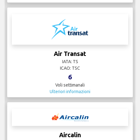
Air Transat
IATA: TS
ICAO: TSC
6
Voli settimanali
Ulteriori informazioni
Aircalin