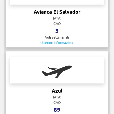
Avianca El Salvador
IATA:
ICAO:
3
Voli settimanali
Ulteriori informazioni
Azul
IATA:
ICAO:
89