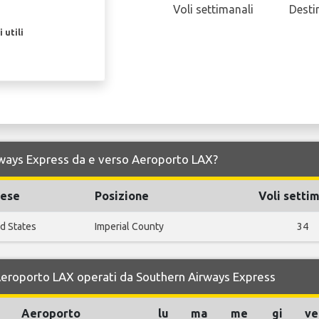
Voli settimanali
Desti
 utili
Airways Express da e verso Aeroporto LAX?
aese
Posizione
Voli settim
d States
Imperial County
34
r Aeroporto LAX operati da Southern Airways Express
Aeroporto
lu
ma
me
gi
ve