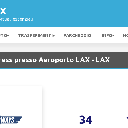
AX
rtuali essenziali
UTO
TRASFERIMENTI
PARCHEGGIO
INFO
H
ress presso Aeroporto LAX - LAX
34