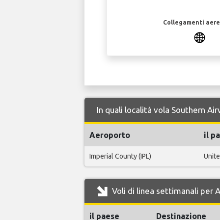
Collegamenti aerei
In quali località vola Southern 
Aeroporto
il p
Imperial County (IPL)
Unite
Voli di linea settimanali pe
il paese
Destinazione