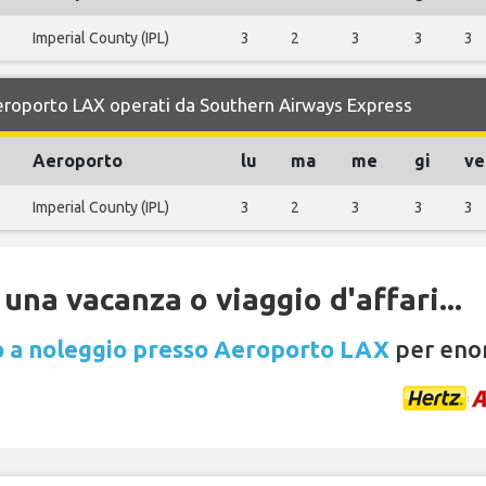
Imperial County (IPL)
3
2
3
3
3
 Aeroporto LAX operati da Southern Airways Express
Aeroporto
lu
ma
me
gi
ve
Imperial County (IPL)
3
2
3
3
3
una vacanza o viaggio d'affari...
 a noleggio presso Aeroporto LAX
per enor