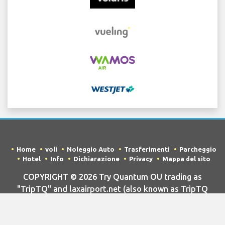
Home
voli
Noleggio Auto
Trasferimenti
Parcheggio
Hotel
Info
Dichiarazione
Privacy
Mappa del sito
COPYRIGHT © 2026 Try Quantum OU trading as
"TripTQ" and laxairport.net (also known as TripTQ
Aeroporto LAX) / All Rights Reserved.
DICHIARAZIONE DI NON RESPONSABILITÀ - Questo sito non è il sito