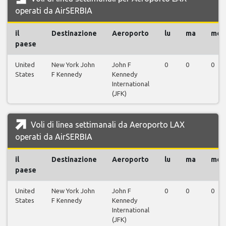
operati da AirSERBIA
il
Destinazione
Aeroporto
lu
ma
me
paese
United
New York John
John F
0
0
0
States
F Kennedy
Kennedy
International
(JFK)
Voli di linea settimanali da Aeroporto LAX
operati da AirSERBIA
il
Destinazione
Aeroporto
lu
ma
me
paese
United
New York John
John F
0
0
0
States
F Kennedy
Kennedy
International
(JFK)