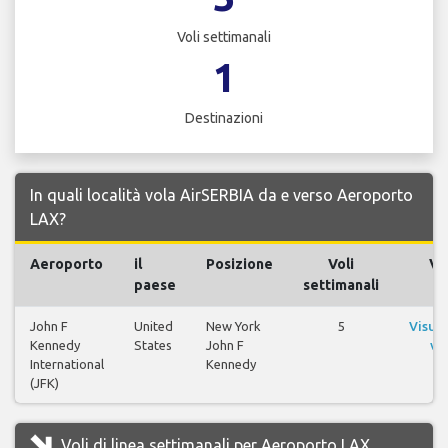
Voli settimanali
1
Destinazioni
In quali località vola AirSERBIA da e verso Aeroporto
LAX?
Aeroporto
il
Posizione
Voli
Vol
paese
settimanali
John F
United
New York
5
Visual
Kennedy
States
John F
vol
International
Kennedy
(JFK)
Voli di linea settimanali per Aeroporto LAX