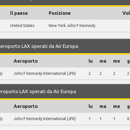
il paese
Posizione
Vol
United States
New York John F Kennedy
 Aeroporto LAX operati da Air Europa
Aeroporto
lu
ma
me
g
dy
John F Kennedy International (JFK)
2
2
2
2
Aeroporto LAX operati da Air Europa
Aeroporto
lu
ma
me
g
dy
John F Kennedy International (JFK)
1
1
1
0