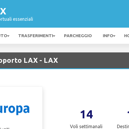
AX
rtuali essenziali
UTO
TRASFERIMENTI
PARCHEGGIO
INFO
H
oporto LAX - LAX
14
Voli settimanali
Desti