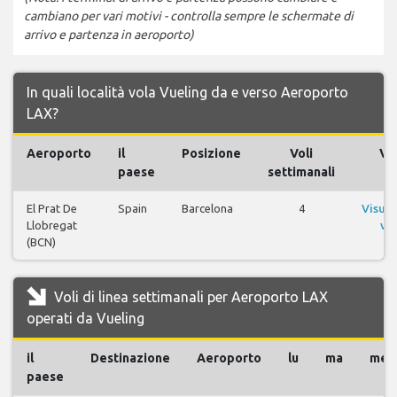
cambiano per vari motivi - controlla sempre le schermate di
arrivo e partenza in aeroporto)
In quali località vola Vueling da e verso Aeroporto
LAX?
Aeroporto
il
Posizione
Voli
Vol
paese
settimanali
El Prat De
Spain
Barcelona
4
Visual
Llobregat
vol
(BCN)
Voli di linea settimanali per Aeroporto LAX
operati da Vueling
il
Destinazione
Aeroporto
lu
ma
me
paese