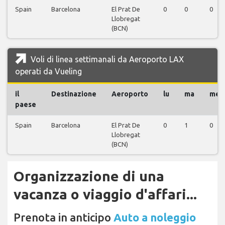
Spain
Barcelona
El Prat De
0
0
0
Llobregat
(BCN)
Voli di linea settimanali da Aeroporto LAX
operati da Vueling
il
Destinazione
Aeroporto
lu
ma
me
paese
Spain
Barcelona
El Prat De
0
1
0
Llobregat
(BCN)
Organizzazione di una
vacanza o viaggio d'affari...
Prenota in anticipo
Auto a noleggio