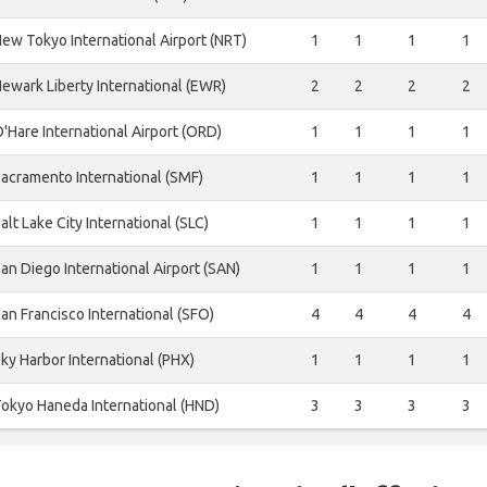
ew Tokyo International Airport (NRT)
1
1
1
1
ewark Liberty International (EWR)
2
2
2
2
'Hare International Airport (ORD)
1
1
1
1
acramento International (SMF)
1
1
1
1
alt Lake City International (SLC)
1
1
1
1
an Diego International Airport (SAN)
1
1
1
1
an Francisco International (SFO)
4
4
4
4
ky Harbor International (PHX)
1
1
1
1
okyo Haneda International (HND)
3
3
3
3