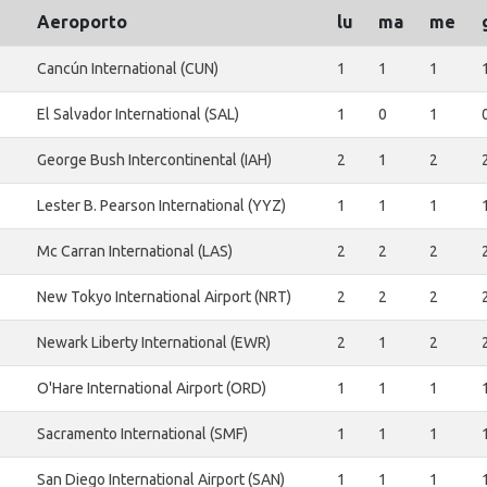
Aeroporto
lu
ma
me
Cancún International (CUN)
1
1
1
El Salvador International (SAL)
1
0
1
George Bush Intercontinental (IAH)
2
1
2
Lester B. Pearson International (YYZ)
1
1
1
Mc Carran International (LAS)
2
2
2
New Tokyo International Airport (NRT)
2
2
2
Newark Liberty International (EWR)
2
1
2
O'Hare International Airport (ORD)
1
1
1
Sacramento International (SMF)
1
1
1
San Diego International Airport (SAN)
1
1
1