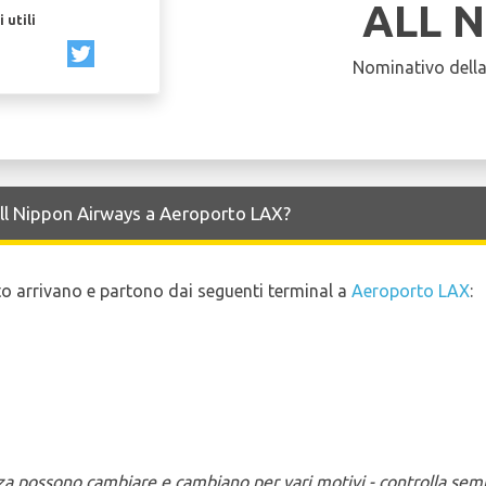
ALL 
 utili
Nominativo dell
 All Nippon Airways a Aeroporto LAX?
lito arrivano e partono dai seguenti terminal a
Aeroporto LAX
:
enza possono cambiare e cambiano per vari motivi - controlla sem