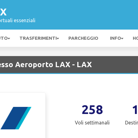
AX
rtuali essenziali
UTO
TRASFERIMENTI
PARCHEGGIO
INFO
H
esso Aeroporto LAX - LAX
258
Voli settimanali
Desti