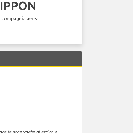
NIPPON
a compagnia aerea
pre le schermate di arrivo e