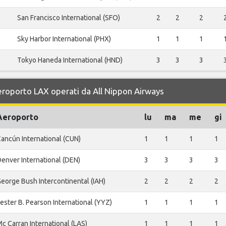
San Francisco International (SFO)
2
2
2
Sky Harbor International (PHX)
1
1
1
Tokyo Haneda International (HND)
3
3
3
Aeroporto LAX operati da All Nippon Airways
Aeroporto
lu
ma
me
gi
ancún International (CUN)
1
1
1
1
enver International (DEN)
3
3
3
3
eorge Bush Intercontinental (IAH)
2
2
2
2
ester B. Pearson International (YYZ)
1
1
1
1
c Carran International (LAS)
1
1
1
1