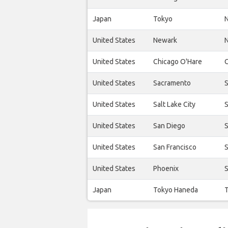
Japan
Tokyo
N
United States
Newark
N
United States
Chicago O'Hare
O
United States
Sacramento
S
United States
Salt Lake City
S
United States
San Diego
S
United States
San Francisco
S
United States
Phoenix
S
Japan
Tokyo Haneda
T