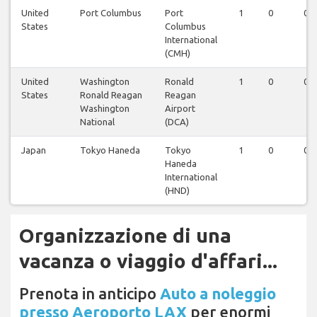
United
Port Columbus
Port
1
0
0
States
Columbus
International
(CMH)
United
Washington
Ronald
1
0
0
States
Ronald Reagan
Reagan
Washington
Airport
National
(DCA)
Japan
Tokyo Haneda
Tokyo
1
0
0
Haneda
International
(HND)
Organizzazione di una
vacanza o viaggio d'affari...
Prenota in anticipo
Auto a noleggio
presso Aeroporto LAX
per enormi