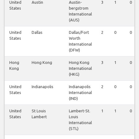
United
Austin
Austin-
3
1
0
States
bergstrom
International
(AUS)
United
Dallas
Dallas/Fort
2
0
0
States
Worth
International
(DFW)
Hong
Hong Kong
Hong Kong
3
1
0
Kong
International
(HKG)
United
Indianapolis
Indianapolis
2
0
0
States
International
(IND)
United
St Louis
Lambert-St.
1
1
0
States
Lambert
Louis
International
(STL)