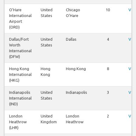
O'Hare
United
Chicago
10
Vis
International
States
O'Hare
Airport
(ORD)
Dallas/Fort
United
Dallas
4
Vis
Worth
States
International
(DFW)
Hong Kong
Hong
Hong Kong
8
Vis
International
Kong
(HKG)
Indianapolis
United
Indianapolis
3
Vis
International
States
(IND)
London
United
London
2
Vis
Heathrow
Kingdom
Heathrow
(LHR)