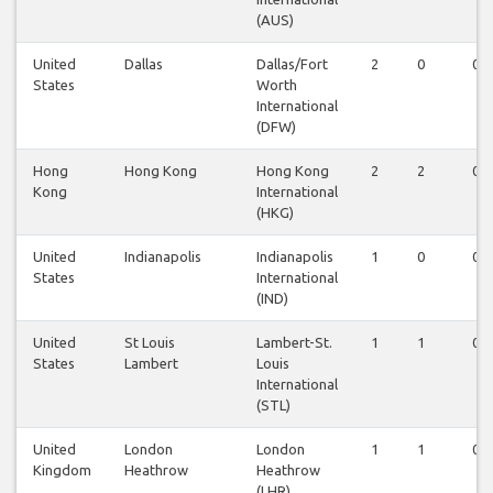
(AUS)
United
Dallas
Dallas/Fort
2
0
0
States
Worth
International
(DFW)
Hong
Hong Kong
Hong Kong
2
2
0
Kong
International
(HKG)
United
Indianapolis
Indianapolis
1
0
0
States
International
(IND)
United
St Louis
Lambert-St.
1
1
0
States
Lambert
Louis
International
(STL)
United
London
London
1
1
0
Kingdom
Heathrow
Heathrow
(LHR)