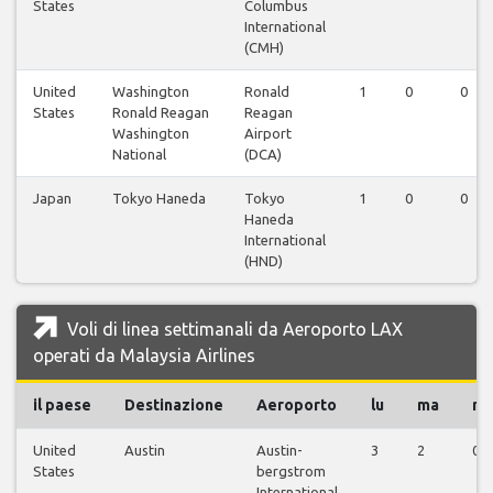
States
Columbus
International
(CMH)
United
Washington
Ronald
1
0
0
States
Ronald Reagan
Reagan
Washington
Airport
National
(DCA)
Japan
Tokyo Haneda
Tokyo
1
0
0
Haneda
International
(HND)
Voli di linea settimanali da Aeroporto LAX
operati da Malaysia Airlines
il paese
Destinazione
Aeroporto
lu
ma
m
United
Austin
Austin-
3
2
0
States
bergstrom
International