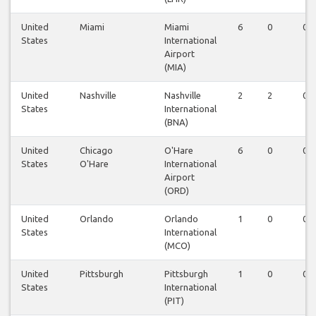
United
Miami
Miami
6
0
0
States
International
Airport
(MIA)
United
Nashville
Nashville
2
2
0
States
International
(BNA)
United
Chicago
O'Hare
6
0
0
States
O'Hare
International
Airport
(ORD)
United
Orlando
Orlando
1
0
0
States
International
(MCO)
United
Pittsburgh
Pittsburgh
1
0
0
States
International
(PIT)