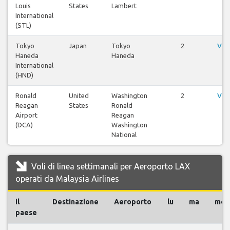
Louis
States
Lambert
International
(STL)
Tokyo
Japan
Tokyo
2
Vis
Haneda
Haneda
International
(HND)
Ronald
United
Washington
2
Vis
Reagan
States
Ronald
Airport
Reagan
(DCA)
Washington
National
Voli di linea settimanali per Aeroporto LAX
operati da Malaysia Airlines
il
Destinazione
Aeroporto
lu
ma
me
paese