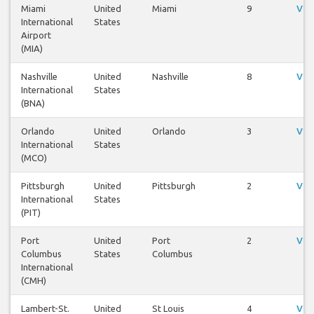
Miami
United
Miami
9
Vis
International
States
Airport
(MIA)
Nashville
United
Nashville
8
Vis
International
States
(BNA)
Orlando
United
Orlando
3
Vis
International
States
(MCO)
Pittsburgh
United
Pittsburgh
2
Vis
International
States
(PIT)
Port
United
Port
2
Vis
Columbus
States
Columbus
International
(CMH)
Lambert-St.
United
St Louis
4
Vis