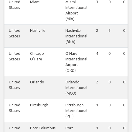
United
Miami
Miami
3
0
0
States
International
Airport
(MIA)
United
Nashville
Nashville
2
2
0
States
International
(BNA)
United
Chicago
O'Hare
4
0
0
States
O'Hare
International
Airport
(ORD)
United
Orlando
Orlando
2
0
0
States
International
(MCO)
United
Pittsburgh
Pittsburgh
1
0
0
States
International
(PIT)
United
Port Columbus
Port
1
0
0