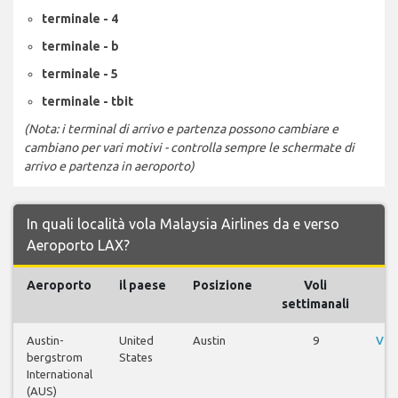
terminale - 4
terminale - b
terminale - 5
terminale - tbit
(Nota: i terminal di arrivo e partenza possono cambiare e
cambiano per vari motivi - controlla sempre le schermate di
arrivo e partenza in aeroporto)
In quali località vola Malaysia Airlines da e verso
Aeroporto LAX?
Aeroporto
il paese
Posizione
Voli
settimanali
Austin-
United
Austin
9
Vis
bergstrom
States
International
(AUS)