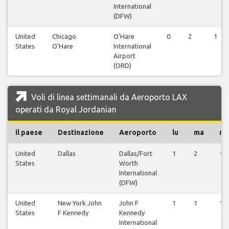
International
(DFW)
United
Chicago
O'Hare
0
2
1
States
O'Hare
International
Airport
(ORD)
Voli di linea settimanali da Aeroporto LAX
operati da Royal Jordanian
il paese
Destinazione
Aeroporto
lu
ma
m
United
Dallas
Dallas/Fort
1
2
1
States
Worth
International
(DFW)
United
New York John
John F
1
1
1
States
F Kennedy
Kennedy
International