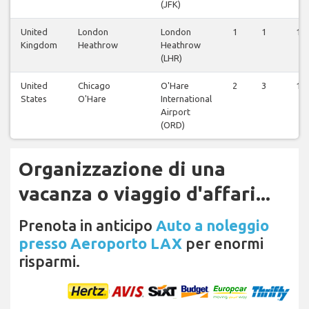
(JFK)
United
London
London
1
1
1
Kingdom
Heathrow
Heathrow
(LHR)
United
Chicago
O'Hare
2
3
1
States
O'Hare
International
Airport
(ORD)
Organizzazione di una
vacanza o viaggio d'affari...
Prenota in anticipo
Auto a noleggio
presso Aeroporto LAX
per enormi
risparmi.