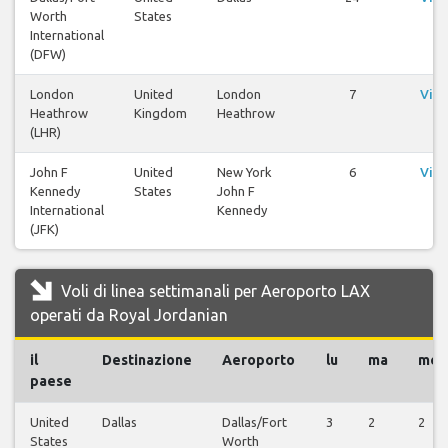
Worth
States
v
International
(DFW)
London
United
London
7
Visu
Heathrow
Kingdom
Heathrow
v
(LHR)
John F
United
New York
6
Visu
Kennedy
States
John F
v
International
Kennedy
(JFK)
Voli di linea settimanali per Aeroporto LAX
operati da Royal Jordanian
il
Destinazione
Aeroporto
lu
ma
me
paese
United
Dallas
Dallas/Fort
3
2
2
States
Worth