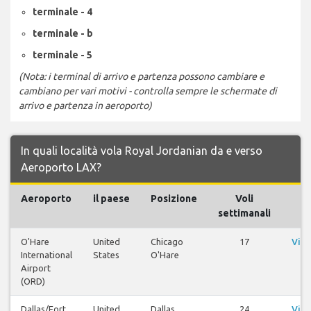
terminale - 4
terminale - b
terminale - 5
(Nota: i terminal di arrivo e partenza possono cambiare e
cambiano per vari motivi - controlla sempre le schermate di
arrivo e partenza in aeroporto)
In quali località vola Royal Jordanian da e verso
Aeroporto LAX?
Aeroporto
il paese
Posizione
Voli
V
settimanali
O'Hare
United
Chicago
17
Visu
International
States
O'Hare
v
Airport
(ORD)
Dallas/Fort
United
Dallas
24
Visu