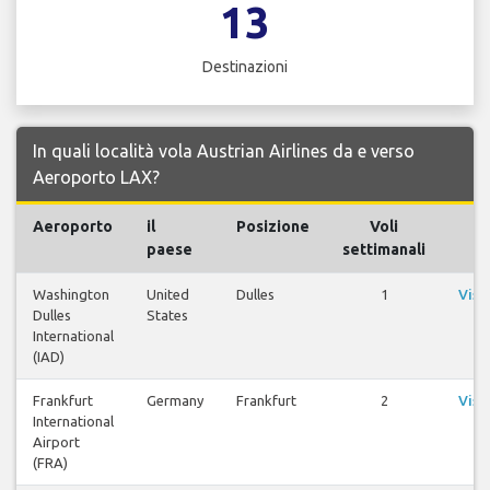
13
Destinazioni
In quali località vola Austrian Airlines da e verso
Aeroporto LAX?
Aeroporto
il
Posizione
Voli
V
paese
settimanali
Washington
United
Dulles
1
Visu
Dulles
States
v
International
(IAD)
Frankfurt
Germany
Frankfurt
2
Visu
International
v
Airport
(FRA)