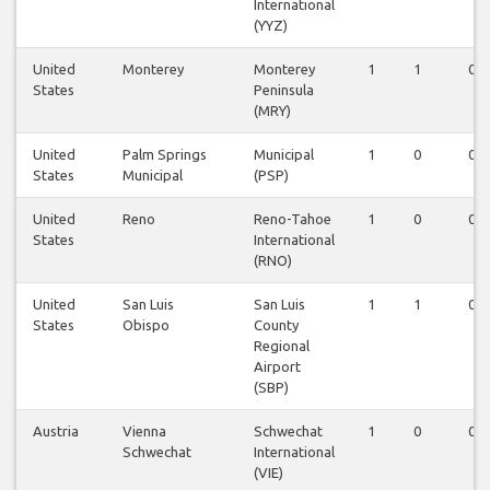
International
(YYZ)
United
Monterey
Monterey
1
1
0
States
Peninsula
(MRY)
United
Palm Springs
Municipal
1
0
0
States
Municipal
(PSP)
United
Reno
Reno-Tahoe
1
0
0
States
International
(RNO)
United
San Luis
San Luis
1
1
0
States
Obispo
County
Regional
Airport
(SBP)
Austria
Vienna
Schwechat
1
0
0
Schwechat
International
(VIE)