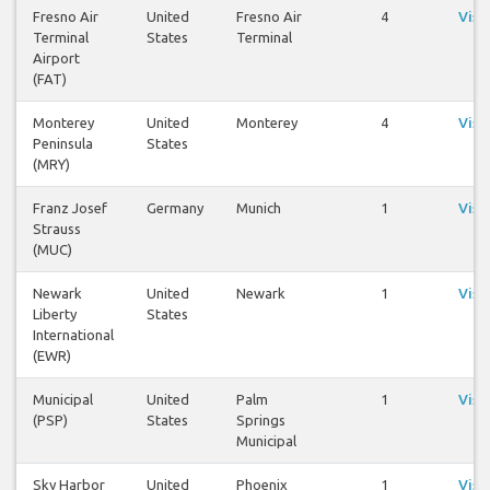
Fresno Air
United
Fresno Air
4
Visu
Terminal
States
Terminal
v
Airport
(FAT)
Monterey
United
Monterey
4
Visu
Peninsula
States
v
(MRY)
Franz Josef
Germany
Munich
1
Visu
Strauss
v
(MUC)
Newark
United
Newark
1
Visu
Liberty
States
v
International
(EWR)
Municipal
United
Palm
1
Visu
(PSP)
States
Springs
v
Municipal
Sky Harbor
United
Phoenix
1
Visu