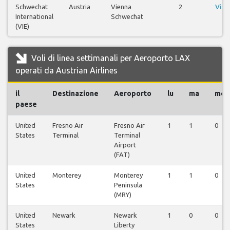
Schwechat
Austria
Vienna
2
Visu
International
Schwechat
v
(VIE)
Voli di linea settimanali per Aeroporto LAX
operati da Austrian Airlines
il
Destinazione
Aeroporto
lu
ma
me
paese
United
Fresno Air
Fresno Air
1
1
0
States
Terminal
Terminal
Airport
(FAT)
United
Monterey
Monterey
1
1
0
States
Peninsula
(MRY)
United
Newark
Newark
1
0
0
States
Liberty