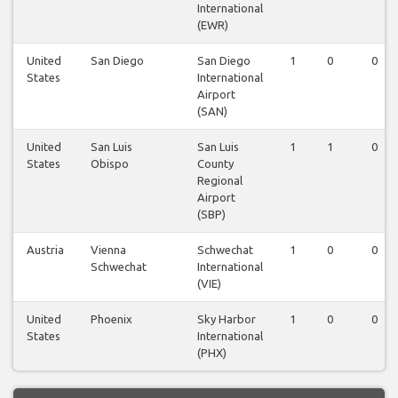
International
(EWR)
United
San Diego
San Diego
1
0
0
States
International
Airport
(SAN)
United
San Luis
San Luis
1
1
0
States
Obispo
County
Regional
Airport
(SBP)
Austria
Vienna
Schwechat
1
0
0
Schwechat
International
(VIE)
United
Phoenix
Sky Harbor
1
0
0
States
International
(PHX)