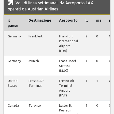
Voli di linea settimanali da Aeroporto LAX
operati da Austrian Airlines
il
Destinazione
Aeroporto
lu
ma
m
paese
Germany
Frankfurt
Frankfurt
2
0
0
International
Airport
(FRA)
Germany
Munich
Franz Josef
1
0
0
Strauss
(MUC)
United
Fresno Air
Fresno Air
1
1
0
States
Terminal
Terminal
Airport
(FAT)
Canada
Toronto
Lester B.
1
0
0
Pearson