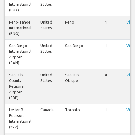
International
States
v
(PHX)
Reno-Tahoe
United
Reno
1
Visu
International
States
v
(RNO)
San Diego
United
San Diego
1
Visu
International
States
v
Airport
(SAN)
San Luis
United
San Luis
4
Visu
County
States
Obispo
v
Regional
Airport
(SBP)
Lester B.
Canada
Toronto
1
Visu
Pearson
v
International
(YYZ)